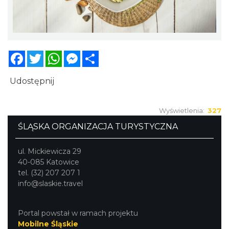
Facebook
Twitter
WhatsApp
Messenger
Share
Udostępnij
Wyświetlenia:
327
ŚLĄSKA ORGANIZACJA TURYSTYCZNA
ul. Mickiewicza 29
40-085 Katowice
tel. (32) 207 207 1
info@slaskie.travel
Portal powstał w ramach projektu
Mobilne Śląskie