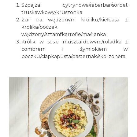
Szpajza cytrynowa/rabarbar/sorbet
truskawkowy/kruszonka
Żur na wędzonym króliku/kiełbasa z
królika/boczek
wędzony/sztamfkartofle/maślanka
Królik w sosie musztardowym/roladka z
combrem i żymlokiem w
boczku/ciapkapusta/pasternak/skorzonera