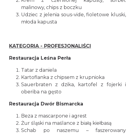
Krem z czerwonej kapusty, sorbet
malinowy, chips z boczku
Udziec z jelenia sous-vide, fioletowe kluski,
młoda kapusta
KATEGORIA - PROFESJONALIŚCI
Restauracja Leśna Perła
Tatar z daniela
Kartoflanka z chipsem z krupnioka
Sauerbraten z dzika, kartofel z fojerki i
oberiba na gęsto
Restauracja Dwór Bismarcka
Beza z mascarpone i agrest
Żur śląski na maślance z białą kiełbasą
Schab po naszemu – faszerowany