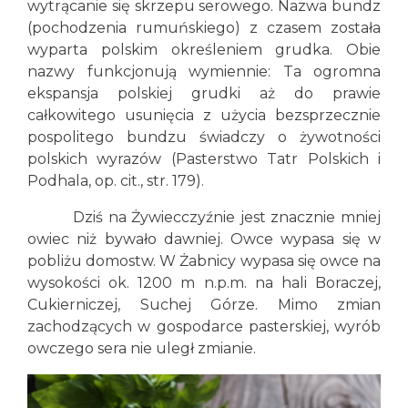
wytrącanie się skrzepu serowego. Nazwa bundz
(pochodzenia rumuńskiego) z czasem została
wyparta polskim określeniem grudka. Obie
nazwy funkcjonują wymiennie: Ta ogromna
ekspansja polskiej grudki aż do prawie
całkowitego usunięcia z użycia bezsprzecznie
pospolitego bundzu świadczy o żywotności
polskich wyrazów (Pasterstwo Tatr Polskich i
Podhala, op. cit., str. 179).
Dziś na Żywiecczyźnie jest znacznie mniej
owiec niż bywało dawniej. Owce wypasa się w
pobliżu domostw. W Żabnicy wypasa się owce na
wysokości ok. 1200 m n.p.m. na hali Boraczej,
Cukierniczej, Suchej Górze. Mimo zmian
zachodzących w gospodarce pasterskiej, wyrób
owczego sera nie uległ zmianie.