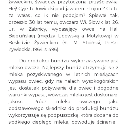
żywieckim, świadczy przytoczona przyśpiewka:
Hej! Cyje to łowiecki pod jaworem stojom? Co to
za wałasi, co ik nie podojom? Śpiewał tak,
przeszło 30 lat temu, owczarz Wł. Słowik lat 26,
ur. w Żabnicy, wypasający owce na Hali
Bieguńskiej (między Lipowską a Motykową) w
Beskidzie Żywieckim (St. M. Stoiński, Pieśni
Żywieckie, 1964, s. 496).
Do produkcji bundzu wykorzystywane jest
mleko owcze. Najlepszy bundz otrzymuje się z
mleka pozyskiwanego w letnich miesiącach
wypasu owiec, gdy na halach wysokogórskich
jest dostatek pożywienia dla owiec i dogodne
warunki wypasu, wówczas mleko jest doskonałej
jakości. Prócz mleka owczego jako
podstawowego składnika do produkcji bundzu
wykorzystuje się podpuszczkę, która dodana do
słodkiego ciepłego mleka, powoduje ścinanie i