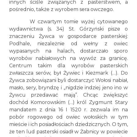
innych ściśle związanych z pasterstwem, a
pośrednio, także z wyrobem sera owczego.
W czwartym tomie wyżej cytowanego
wydawnictwa (s. 34) St. Górzyński pisze o
znaczeniu Żywca w gospodarce pasterskiej:
Podhale, niezależnie od wełny z owiec
wypasanych na halach, dostarczało sporo
wyrobów nabiałowych na wywóz za granicę.
Centrum takim dla wyrobów pasterskich
zwłaszcza serów, był Żywiec i Kieżmark (…). Do
Żywca zobowiązani byli dostarczyć Wołosi nabiał,
masło, sery, bryndzę i „nigdzie indziej jeno ino w
Żywcu przedawać mają”. Chcąc zwiększyć
dochód Komorowskim (…) król Zygmunt Stary
mandatem z dnia 16 I 1520 r. zezwala im na
pobór rogowego od owiec wołoskich w tym
mieście i ich posiadłościach dziedzicznych. O tym,
że ten lud pasterski osiadł w Żabnicy w powiecie