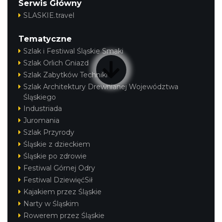
Serwis Główny
SLASKIE.travel
Tematyczne
Szlak i Festiwal Śląskie Smaki
Szlak Orlich Gniazd
Szlak Zabytków Techniki
Szlak Architektury Drewnianej Województwa
Śląskiego
Industriada
Juromania
Szlak Przyrody
Śląskie z dzieckiem
Śląskie po zdrowie
Festiwal Górnej Odry
Festiwal DziewięćSił
Kajakiem przez Śląskie
Narty w Śląskim
Rowerem przez Śląskie