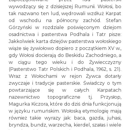
wywodzący się z dzisiejszej Rumunii. Wołosi, bo
tak nazwano ten lud, wędrowali wzdłuż Karpat
od wschodu na północny zachód. Stefan
Górzyński w rozdziale poświęconym dziejom
osadnictwa i pasterstwa Podhala i Tatr pisze:
Jakkolwiek karta dziejów pasterstwa wołoskiego
wiąże się żywiołowo dopiero z początkiem XV w.,
gdy Wołosi docierają do Beskidu Zachodniego, a
w ciągu tego wieku i do Żywiecczyzny
(Pasterstwo Tatr Polskich i Podhala, 1962, s. 21).
Wraz z Wołochami w rejon Żywca dotarły
zwyczaje i tradycje pasterskie. Świadczy o tym
powtarzające się w całych Karpatach
nazewnictwo topograficzne tj. Przysłop,
Magurka Kiczora, które do dziś dnia funkcjonują
w języku rumuńskim. Wołoską etymologię mają
również takie wyrazy jak: baca, gazda, juhasi,
bryndza, bundz, warzecha, kierdel, szałas i wiele