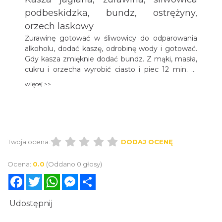
podbeskidzka, bundz, ostrężyny,
orzech laskowy
Żurawinę gotować w śliwowicy do odparowania
alkoholu, dodać kaszę, odrobinę wody i gotować.
Gdy kasza zmięknie dodać bundz. Z mąki, masła,
cukru i orzecha wyrobić ciasto i piec 12 min. w
170oC na upieczone i połamane ciasto nałożyć
więcej >>
kaszę i posypać ostrężynami.
Twoja ocena:
DODAJ OCENĘ
Ocena:
0.0
(Oddano 0 głosy)
Facebook
Twitter
WhatsApp
Messenger
Share
Udostępnij