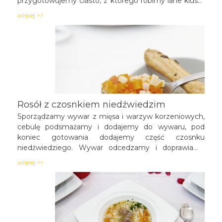
przygotowujemy ciasto, z którego robimy lane kluski.
Rosół podajemy z lanym ciastem i pokrojoną w
więcej >>
kosteczkę piersią z gęsi.
Rosół z czosnkiem niedźwiedzim
Sporządzamy wywar z mięsa i warzyw korzeniowych,
cebulę podsmażamy i dodajemy do wywaru, pod
koniec gotowania dodajemy część czosnku
niedźwiedziego. Wywar odcedzamy i doprawiamy
według własnego uznania. Mięso kroimy w drobną
więcej >>
kostkę, warzywa w słupki. Zupę porcjujemy, podajemy
z mięsem i warzywami, posypując czosnkiem.