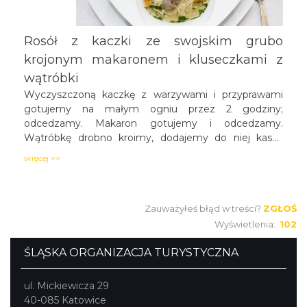
Rosół z kaczki ze swojskim grubo
krojonym makaronem i kluseczkami z
wątróbki
Wyczyszczoną kaczkę z warzywami i przyprawami
gotujemy na małym ogniu przez 2 godziny;
odcedzamy. Makaron gotujemy i odcedzamy.
Wątróbkę drobno kroimy, dodajemy do niej kaszę
mannę, majeranek, sól, pieprz do smaku. Z tak
więcej >>
przygotowanej masy formujemy małe kluseczki,
które potem wrzucamy do gotującego się rosołu.
Przed podaniem dodajemy makaron i natkę lubczyku.
Zauważyłeś błąd w treści?
ZGŁOŚ
Wyświetlenia:
102
ŚLĄSKA ORGANIZACJA TURYSTYCZNA
ul. Mickiewicza 29
40-085 Katowice