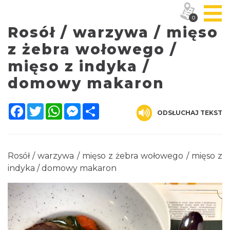
0
Rosół / warzywa / mięso
z żebra wołowego /
mięso z indyka /
domowy makaron
Facebook
Twitter
WhatsApp
Messenger
Share
ODSŁUCHAJ TEKST
Rosół / warzywa / mięso z żebra wołowego / mięso z
indyka / domowy makaron