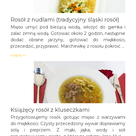
Rosół z nudlami (tradycyjny śląski rosół)
Mięso umyć pod bieżącą wodą, włożyć do garnka i
zalać zimną wodą. Gotować około 2 godzin, następnie
dodać obrane jarzyny, gotować do miękkości,
przecedzić, przyprawić. Marchewkę z rosołu pokroić w
kostkę i wraz z makaronem dodać do rosołu, posypać
więcej >>
pokrojoną zieloną pietruszką. Podawać w wygrzanej
wazie.
Książęcy rosół z kluseczkami
Przygotowujemy rosół, gotując mięso z warzywami
do miękkości. Czysty przecedzony wywar doprawiamy
solą i pieprzem. Z mąki, jajka, wody i soli