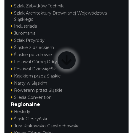
Szlak Zabytków Techniki
Szlak Architektury Drewnianej Województwa
Śląskiego
Industriada
Juromania
Szlak Przyrody
Śląskie z dzieckiem
Śląskie po zdrowie
Festiwal Górnej Odry
Festiwal DziewięćSił
Kajakiem przez Śląskie
Narty w Śląskim
Rowerem przez Śląskie
Silesia Convention
Regionalne
Beskidy
Śląsk Cieszyński
Jura Krakowsko-Częstochowska