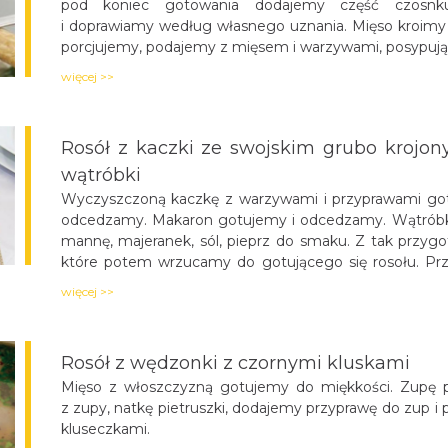
pod koniec gotowania dodajemy część czosnk
i doprawiamy według własnego uznania. Mięso kroimy 
porcjujemy, podajemy z mięsem i warzywami, posypują
więcej >>
Rosół z kaczki ze swojskim grubo kroj
wątróbki
Wyczyszczoną kaczkę z warzywami i przyprawami go
odcedzamy. Makaron gotujemy i odcedzamy. Wątróbkę
mannę, majeranek, sól, pieprz do smaku. Z tak przyg
które potem wrzucamy do gotującego się rosołu. P
lubczyku.
więcej >>
Rosół z wędzonki z czornymi kluskami
Mięso z włoszczyzną gotujemy do miękkości. Zupę
z zupy, natkę pietruszki, dodajemy przyprawę do zup 
kluseczkami.