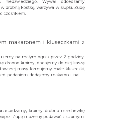
u niedźwiedziego. Wywar odcedzamy
w drobną kostkę, warzywa w słupki. Zupę
c czosnkiem.
onym makaronem i kluseczkami z
tujemy na małym ogniu przez 2 godziny;
 drobno kroimy, dodajemy do niej kaszę
otowanej masy formujemy małe kluseczki,
rzed podaniem dodajemy makaron i natkę
 przecedzamy, kroimy drobno marchewkę
i pieprz. Zupę możemy podawać z czarnymi