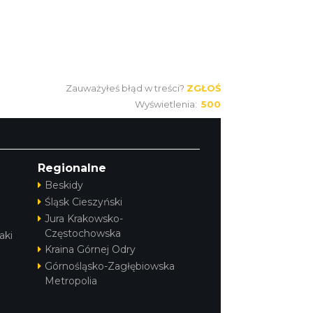
Zauważyłeś błąd w treści?
ZGŁOŚ
Wyświetlenia:
500
Regionalne
Beskidy
Śląsk Cieszyński
Jura Krakowsko-
Częstochowska
aki
Kraina Górnej Odry
Górnośląsko-Zagłębiowska
Metropolia