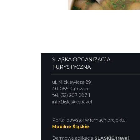
ŚLĄSKA ORGANIZACJA
TURYSTYCZNA
ul. Mickiewicza 29
40-085 Katowice
tel. (32) 207 207 1
info@slaskie.travel
Portal powstał w ramach projektu
Mobilne Śląskie
Darmowa aplikacja
SLASKIE.travel