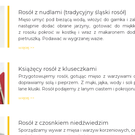
Rosół z nudlami (tradycyjny śląski rosół)
Mięso umyć pod bieżącą wodą, włożyć do garnka i za
następnie dodać obrane jarzyny, gotować do miękko
z rosołu pokroić w kostkę i wraz z makaronem doda
pietruszką. Podawać w wygrzanej wazie.
więcej >>
Książęcy rosół z kluseczkami
Przygotowujemy rosół, gotując mięso z warzywami 
doprawiamy solą i pieprzem. Z mąki, jajka, wody i sol
lane kluski. Rosół podajemy z lanym ciastem i pokrojoną
więcej >>
Rosół z czosnkiem niedźwiedzim
Sporządzamy wywar z mięsa i warzyw korzeniowych, 