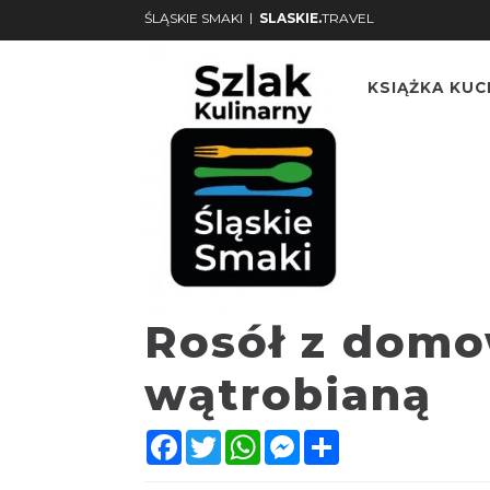
|
ŚLĄSKIE SMAKI
SLASKIE.
TRAVEL
KSIĄŻKA KU
Rosół z dom
wątrobianą
Facebook
Twitter
WhatsApp
Messenger
Share