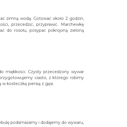
lać zimną wodą. Gotować około 2 godzin,
ści, przecedzić, przyprawić. Marchewkę
ć do rosołu, posypać pokrojoną zieloną
do miękkości. Czysty przecedzony wywar
i przygotowujemy ciasto, z którego robimy
 w kosteczkę piersią z gęsi.
cebulę podsmażamy i dodajemy do wywaru,