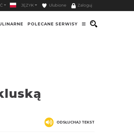
Ć
JĘZYK
Ulubione
Zaloguj
ULINARNE
POLECANE SERWISY
kluską
ODSŁUCHAJ TEKST