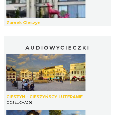
Zamek Cieszyn
Cieszyn
0.10 km
2026-08-29
AUDIOWYCIECZKI
Cieszyn
0.10 km
2026-09-12
CIESZYN - CIESZYŃSCY LUTERANIE
ODSŁUCHAJ