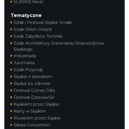
SLASKIE.travel
Tematyczne
Szlak i Festiwal Śląskie Smaki
Szlak Orlich Gniazd
Szlak Zabytków Techniki
Szlak Architektury Drewnianej Województwa
LOVE SONGS-historie miłosne zapisane w
Śląskiego
Industriada
muzyce
Cieszyn
Juromania
0.24 km
2026-10-24
Szlak Przyrody
Śląskie z dzieckiem
Śląskie po zdrowie
Festiwal Górnej Odry
Festiwal DziewięćSił
Kajakiem przez Śląskie
Narty w Śląskim
Rowerem przez Śląskie
Wystawa: Z ONDRASZKIEM PRZEZ DEKADY
Silesia Convention