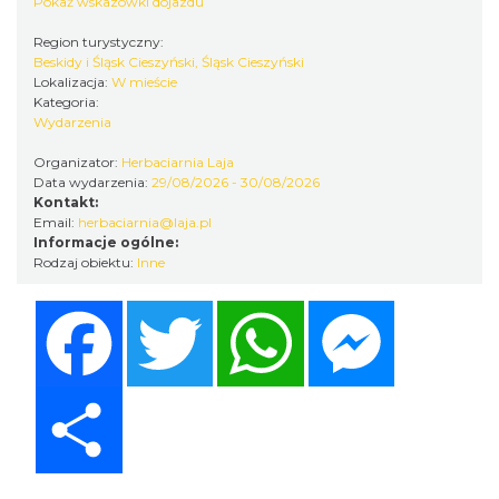
Cieszyn
Pokaż wskazówki dojazdu
0.00 km
2026-09-27
Region turystyczny:
Beskidy i Śląsk Cieszyński, Śląsk Cieszyński
Lokalizacja:
W mieście
Kategoria:
Wydarzenia
Organizator:
Herbaciarnia Laja
Data wydarzenia:
29/08/2026 - 30/08/2026
Kontakt:
Email:
herbaciarnia@laja.pl
XV Skarby z Cieszyńskiej Trówły
Informacje ogólne:
Cieszyn
Rodzaj obiektu:
Inne
0.00 km
2026-08-14
Facebook
Twitter
WhatsApp
Messenger
Share
Cieszyn