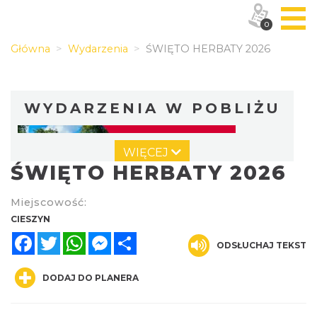
0
Główna
Wydarzenia
ŚWIĘTO HERBATY 2026
WYDARZENIA W POBLIŻU
WIĘCEJ
ŚWIĘTO HERBATY 2026
Miejscowość:
CIESZYN
Facebook
Twitter
WhatsApp
Messenger
Share
Cieszyn
ODSŁUCHAJ TEKST
0.00 km
2026-08-09
DODAJ DO PLANERA