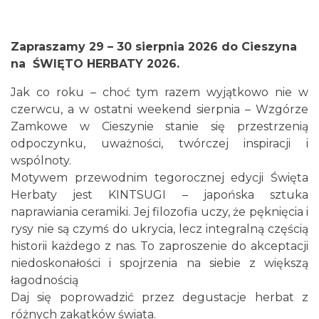
Zapraszamy 29 – 30 sierpnia 2026 do Cieszyna
Cieszyn
0.00 km
2026-08-30
na ŚWIĘTO HERBATY 2026.
Jak co roku – choć tym razem wyjątkowo nie w
czerwcu, a w ostatni weekend sierpnia – Wzgórze
Zamkowe w Cieszynie stanie się przestrzenią
odpoczynku, uważności, twórczej inspiracji i
wspólnoty.
Motywem przewodnim tegorocznej edycji Święta
Herbaty jest KINTSUGI – japońska sztuka
Cieszyn
0.00 km
2026-09-06
naprawiania ceramiki. Jej filozofia uczy, że pęknięcia i
rysy nie są czymś do ukrycia, lecz integralną częścią
historii każdego z nas. To zaproszenie do akceptacji
niedoskonałości i spojrzenia na siebie z większą
łagodnością
Daj się poprowadzić przez degustacje herbat z
różnych zakątków świata.