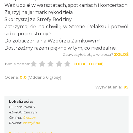
Weź udział w warsztatach, spotkaniach i koncertach.
Cieszyn
Zajrzyj na jarmark rękodzieła.
0.00 km
2026-09-13
Skorzystaj ze Strefy Rodziny.
Zatrzymaj się na chwilę w Strefie Relaksu i pozwól
sobie po prostu być.
Do zobaczenia na Wzgórzu Zamkowym!
Dostrzeżmy razem piękno w tym, co nieidealne.
Zauważyłeś błąd w treści?
ZGŁOŚ
Twoja ocena:
DODAJ OCENĘ
Cieszyn
Ocena:
0.0
(Oddano 0 głosy)
0.00 km
2026-09-20
Wyświetlenia:
95
Lokalizacja:
Ul. Zamkowa 3
43-400 Cieszyn
Gmina:
Cieszyn
Powiat:
cieszyński