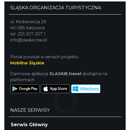
ŚLĄSKA ORGANIZACJA TURYSTYCZNA
ul. Mickiewicza 29
40-085 Katowice
tel. (32) 207 207 1
Koncert KARUZELA GNA
info@slaskie.travel
Cieszyn
0.24 km
2026-09-20
Portal powstał w ramach projektu
Mobilne Śląskie
Darmowa aplikacja
SLASKIE.travel
dostępna na
platformach
Mozaika Folkloru II – Spotkanie trzech
NASZE SERWISY
kultur
Cieszyn
0.24 km
2026-09-12
Serwis Główny