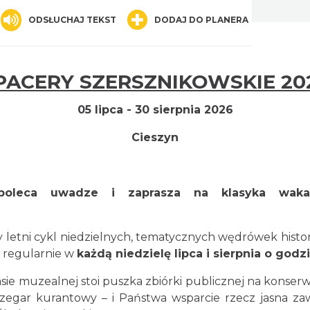
nger
are
ODSŁUCHAJ TEKST
DODAJ DO PLANERA
PACERY SZERSZNIKOWSKIE 20
05 lipca - 30 sierpnia 2026
Cieszyn
poleca uwadze i zaprasza na klasyka wakacy
 letni cykl niedzielnych, tematycznych wędrówek his
 regularnie w
każdą niedzielę lipca i sierpnia o godz
kasie muzealnej stoi puszka zbiórki publicznej na konse
 zegar kurantowy – i Państwa wsparcie rzecz jasna za