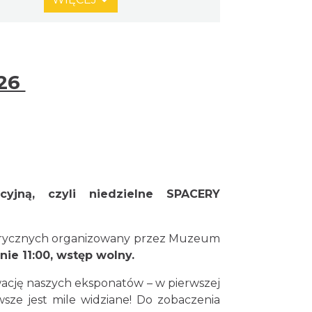
Cieszyn
0.00 km
2026-08-23
26
Cieszyn
0.00 km
2026-08-30
jną, czyli niedzielne SPACERY
Cieszyn
0.05 km
2026-08-07
torycznych organizowany przez
Muzeum
inie 11:00, wstęp wolny.
Cieszyn
0.05 km
2026-08-14
rwację naszych eksponatów – w pierwszej
wsze jest mile widziane! Do zobaczenia