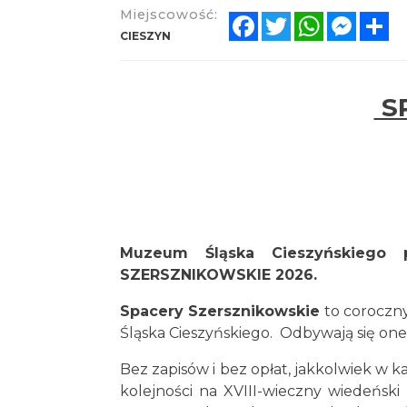
Miejscowość:
Facebook
Twitter
WhatsApp
Messe
Sh
CIESZYN
S
Muzeum Śląska Cieszyńskiego 
SZERSZNIKOWSKIE 2026.
Spacery Szersznikowskie
to coroczny
Śląska Cieszyńskiego
.
Odbywają się one
Bez zapisów i bez opłat, jakkolwiek w 
kolejności na XVIII-wieczny wiedeński