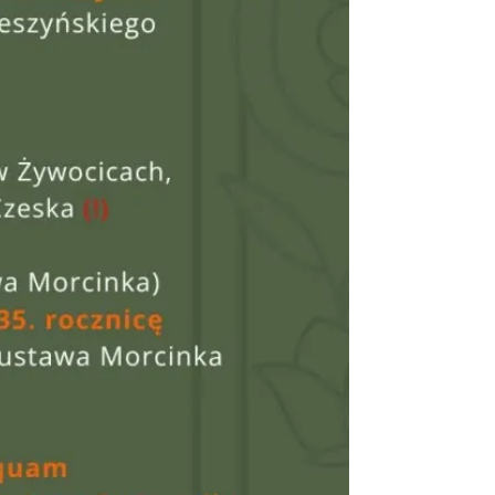
Koncert KARUZELA GNA
Cieszyn
0.26 km
2026-09-20
Mozaika Folkloru II –
Spotkanie trzech kultur
Cieszyn
0.26 km
2026-09-12
LOVE SONGS-historie
miłosne zapisane w muzyce
Cieszyn
0.26 km
2026-10-24
Cieszyn
0.34 km
2026-08-08
Patroni cieszyńskich ulic -