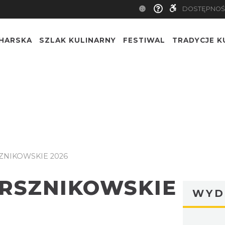
DOSTĘPNOŚ
CHARSKA
SZLAK KULINARNY
FESTIWAL
TRADYCJE K
ZNIKOWSKIE 2026
ERSZNIKOWSKIE
WYD