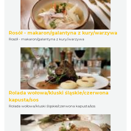
Rosół - makaron/galantyna z kury/warzywa
Rosół - makaron/galantyna z kury/warzywa
Rolada wołowa/kluski śląskie/czerwona
kapusta/sos
Rolada wołowa/kluski śląskie/czerwona kapusta/sos