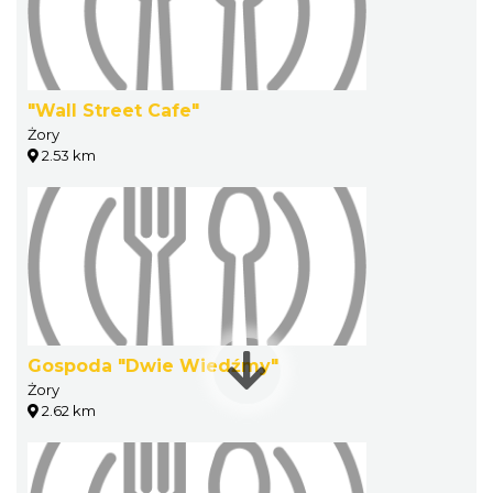
"Wall Street Cafe"
Żory
2.53 km
Gospoda "Dwie Wiedźmy"
Żory
2.62 km