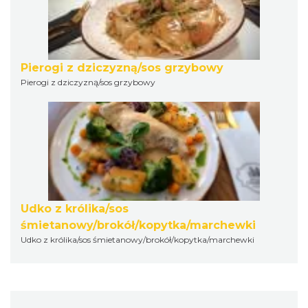
Pierogi z dziczyzną/sos grzybowy
Pierogi z dziczyzną/sos grzybowy
Udko z królika/sos
śmietanowy/brokół/kopytka/marchewki
Udko z królika/sos śmietanowy/brokół/kopytka/marchewki