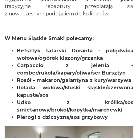
tradycyjne receptury przeplatają się
z nowoczesnym podejściem do kulinariów.
W Menu Śląskie Smaki polecamy:
Befsztyk tatarski Duranta - polędwica
wołowa/ogórek kiszony/grzanka
Carpaccio z jelenia -
comber/rukola/kapary/oliwa/ser Bursztyn
Rosół - makaron/galantyna z kury/warzywa
Rolada wołowa/kluski śląskie/czerwona
kapusta/sos
Udko z królika/sos
śmietanowy/brokół/kopytka/marchewki
Pierogi z dziczyzną/sos grzybowy