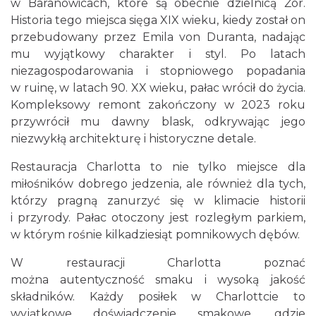
w Baranowicach, które są obecnie dzielnicą Żor.
Historia tego miejsca sięga XIX wieku, kiedy został on
przebudowany przez Emila von Duranta, nadając
mu wyjątkowy charakter i styl. Po latach
niezagospodarowania i stopniowego popadania
w ruinę, w latach 90. XX wieku, pałac wrócił do życia.
Kompleksowy remont zakończony w 2023 roku
przywrócił mu dawny blask, odkrywając jego
niezwykłą architekturę i historyczne detale.
Restauracja Charlotta to nie tylko miejsce dla
miłośników dobrego jedzenia, ale również dla tych,
którzy pragną zanurzyć się w klimacie historii
i przyrody. Pałac otoczony jest rozległym parkiem,
w którym rośnie kilkadziesiąt pomnikowych dębów.
W restauracji Charlotta poznać
można autentyczność smaku i wysoką jakość
składników. Każdy posiłek w Charlottcie to
wyjątkowe doświadczenie smakowe, gdzie