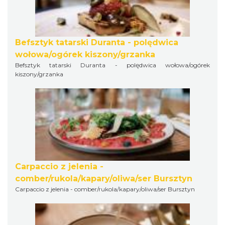
Befsztyk tatarski Duranta - polędwica
wołowa/ogórek kiszony/grzanka
Befsztyk tatarski Duranta - polędwica wołowa/ogórek
kiszony/grzanka
Carpaccio z jelenia -
comber/rukola/kapary/oliwa/ser Bursztyn
Carpaccio z jelenia - comber/rukola/kapary/oliwa/ser Bursztyn