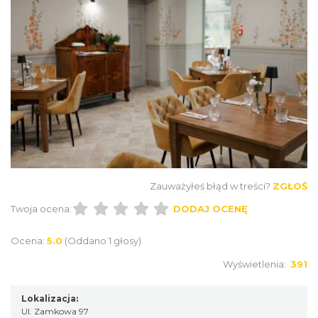
Zauważyłeś błąd w treści?
ZGŁOŚ
Twoja ocena:
DODAJ OCENĘ
Ocena:
5.0
(Oddano 1 głosy)
Wyświetlenia:
391
Lokalizacja:
Ul. Zamkowa 97