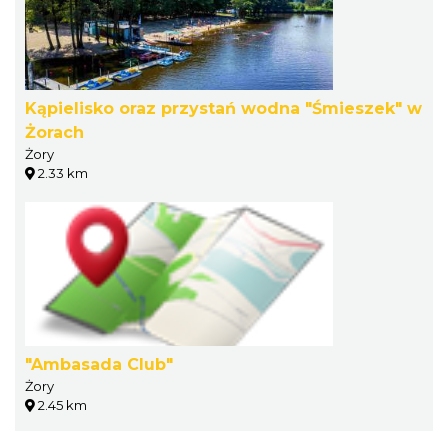
Kąpielisko oraz przystań wodna "Śmieszek" w
Żorach
Żory
2.33 km
"Ambasada Club"
Żory
2.45 km