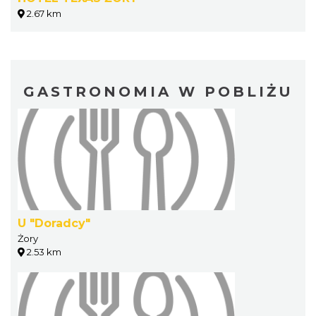
2.67 km
GASTRONOMIA W POBLIŻU
U "Doradcy"
Żory
2.53 km