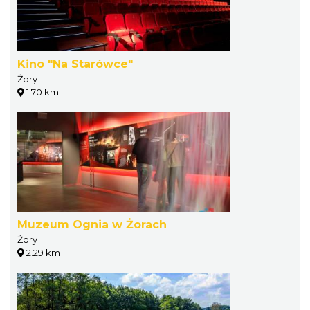
Kino "Na Starówce"
Żory
1.70 km
Muzeum Ognia w Żorach
Żory
2.29 km