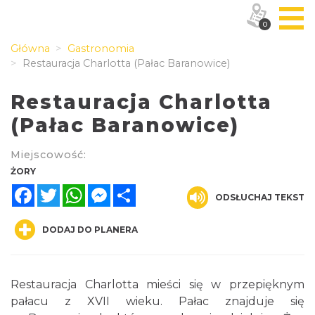
0
Główna
Gastronomia
Restauracja Charlotta (Pałac Baranowice)
Restauracja Charlotta
(Pałac Baranowice)
Miejscowość:
ŻORY
Facebook
Twitter
WhatsApp
Messenger
Share
ODSŁUCHAJ TEKST
DODAJ DO PLANERA
Restauracja Charlotta mieści się w przepięknym
pałacu z XVII wieku. Pałac znajduje się