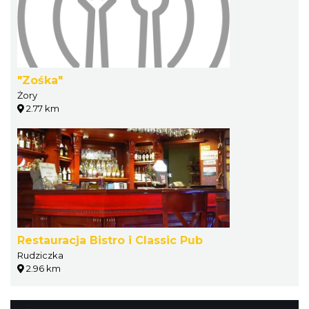
"Zośka"
Żory
2.77 km
Restauracja Bistro i Classic Pub
Rudziczka
2.96 km