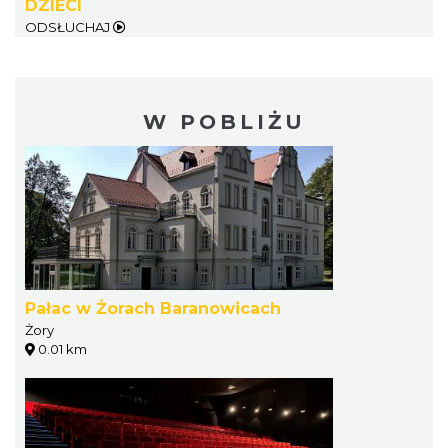
DZIECI
ODSŁUCHAJ
W POBLIŻU
Pałac w Żorach Baranowicach
Żory
0.01 km