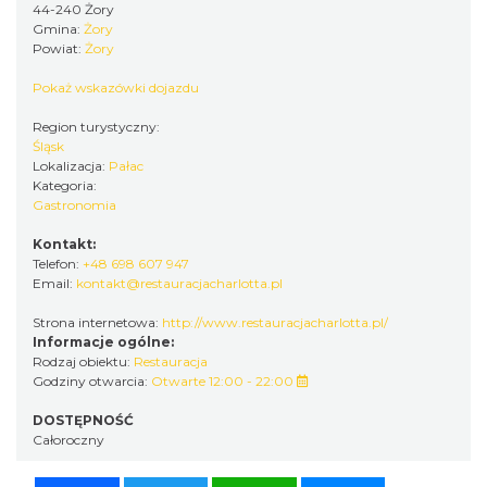
44-240 Żory
Gmina:
Żory
Powiat:
Żory
Pokaż wskazówki dojazdu
Region turystyczny:
Śląsk
Lokalizacja:
Pałac
Kategoria:
Gastronomia
Kontakt:
Telefon:
+48 698 607 947
Email:
kontakt@restauracjacharlotta.pl
Strona internetowa:
http://www.restauracjacharlotta.pl/
Informacje ogólne:
Rodzaj obiektu:
Restauracja
Godziny otwarcia:
Otwarte 12:00 - 22:00
DOSTĘPNOŚĆ
Całoroczny
Facebook
Twitter
WhatsApp
Messenger