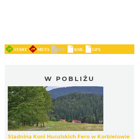
W POBLIŻU
Stadnina Koni Huculskich Fero w Korbielowie