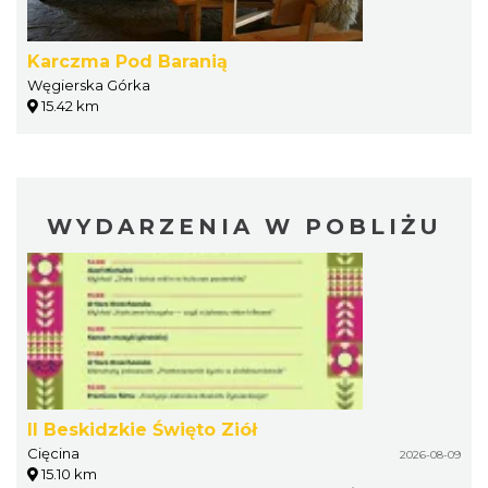
Karczma Pod Baranią
Węgierska Górka
15.42 km
WYDARZENIA W POBLIŻU
II Beskidzkie Święto Ziół
Cięcina
2026-08-09
15.10 km