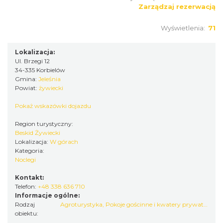
Zarządzaj rezerwacją
Wyświetlenia:
71
Lokalizacja:
Ul. Brzegi 12
34-335 Korbielów
Gmina:
Jeleśnia
Powiat:
żywiecki
Pokaż wskazówki dojazdu
Region turystyczny:
Beskid Żywiecki
Lokalizacja:
W górach
Kategoria:
Noclegi
Kontakt:
Telefon:
+48 338 636 710
Informacje ogólne:
Rodzaj
Agroturystyka
,
Pokoje gościnne i kwatery prywatne
obiektu: