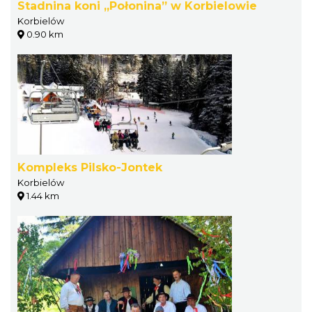
Stadnina koni „Połonina” w Korbielowie
Korbielów
0.90 km
Kompleks Pilsko-Jontek
Korbielów
1.44 km