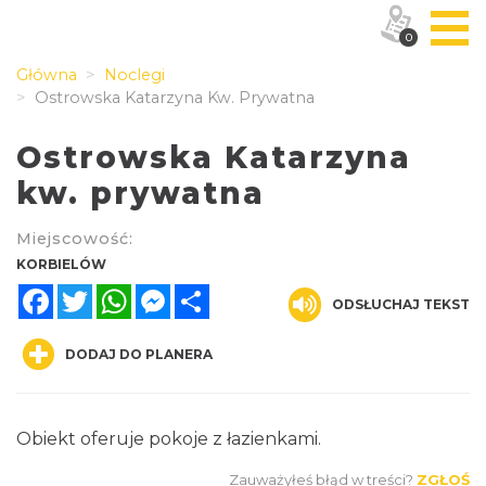
0
Główna
Noclegi
Ostrowska Katarzyna Kw. Prywatna
Ostrowska Katarzyna
kw. prywatna
Miejscowość:
KORBIELÓW
Facebook
Twitter
WhatsApp
Messenger
Share
ODSŁUCHAJ TEKST
DODAJ DO PLANERA
Obiekt oferuje pokoje z łazienkami.
Zauważyłeś błąd w treści?
ZGŁOŚ