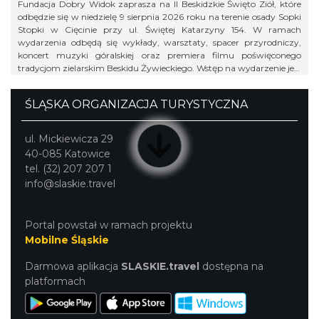
Fundacja Dobry Widok zaprasza na II Beskidzkie Święto Ziół, które
odbędzie się w niedzielę 9 sierpnia 2026 roku na terenie osady Sopki
Stopki w Cięcinie przy ul. Świętej Katarzyny 154. W ramach
wydarzenia odbędą się wykłady, warsztaty, spacer przyrodniczy,
koncert muzyki góralskiej oraz premiera filmu poświęconego
tradycjom zielarskim Beskidu Żywieckiego. Wstęp na wydarzenie jest
bezpłatny.
ŚLĄSKA ORGANIZACJA TURYSTYCZNA
ul. Mickiewicza 29
40-085 Katowice
tel. (32) 207 207 1
info@slaskie.travel
Portal powstał w ramach projektu
Mobilne Śląskie
Darmowa aplikacja
SLASKIE.travel
dostępna na
platformach