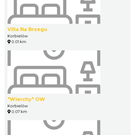
Villa Na Brzegu
Korbielów
0.01 km
"Wierchy" OW
Korbielów
0.07 km