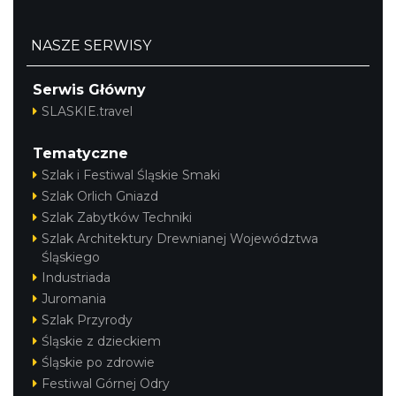
NASZE SERWISY
Serwis Główny
SLASKIE.travel
Tematyczne
Szlak i Festiwal Śląskie Smaki
Szlak Orlich Gniazd
Szlak Zabytków Techniki
Szlak Architektury Drewnianej Województwa
Śląskiego
Industriada
Juromania
Szlak Przyrody
Śląskie z dzieckiem
Śląskie po zdrowie
Festiwal Górnej Odry