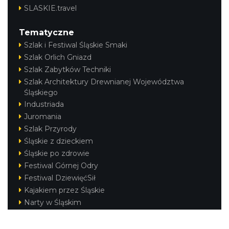
SLASKIE.travel
Tematyczne
Szlak i Festiwal Śląskie Smaki
Szlak Orlich Gniazd
Szlak Zabytków Techniki
Szlak Architektury Drewnianej Województwa
Śląskiego
Industriada
Juromania
Szlak Przyrody
Śląskie z dzieckiem
Śląskie po zdrowie
Festiwal Górnej Odry
Festiwal DziewięćSił
Kajakiem przez Śląskie
Narty w Śląskim
Rowerem przez Śląskie
Silesia Convention