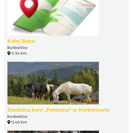
Kolej Baba
Korbielów
0.34 km
Stadnina koni „Połonina” w Korbielowie
Korbielów
0.40 km