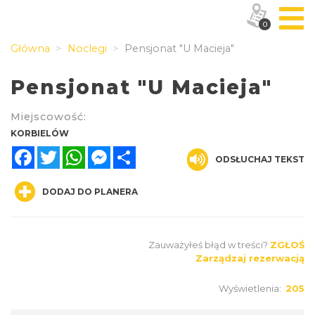
0
Główna
Noclegi
Pensjonat "U Macieja"
Pensjonat "U Macieja"
Miejscowość:
KORBIELÓW
Facebook
Twitter
WhatsApp
Messenger
Share
ODSŁUCHAJ TEKST
DODAJ DO PLANERA
Zauważyłeś błąd w treści?
ZGŁOŚ
Zarządzaj rezerwacją
Wyświetlenia:
205