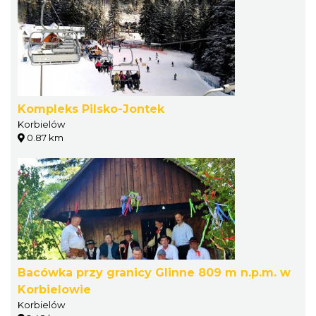
Kompleks Pilsko-Jontek
Korbielów
0.87 km
Bacówka przy granicy Glinne 809 m n.p.m. w
Korbielowie
Korbielów