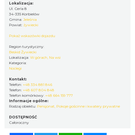
Lokalizacja:
Ul. Cerla 8
34-335 Korbielów
Gmina:
Jeleśnia
Powiat:
żywiecki
Pokaż wskazówki dojazdu
Region turystyczny:
Beskid Żywiecki
Lokalizacja:
W górach, Na wsi
Kategoria:
Noclegi
Kontakt:
Telefon:
+48 334 881 846
Telefon:
+48 607 804 848
Telefon komórkowy:
+48 664 159 777
Informacje ogólne:
Rodzaj obiektu:
Pensjonat
,
Pokoje gościnne i kwatery prywatne
DOSTĘPNOŚĆ
Całoroczny