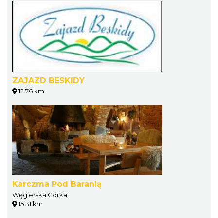
ZAJAZD BESKIDY
12.76 km
Karczma Pod Baranią
Węgierska Górka
15.31 km