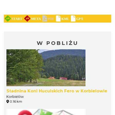
W POBLIŻU
Stadnina Koni Huculskich Fero w Korbielowie
Korbielów
0.16 km