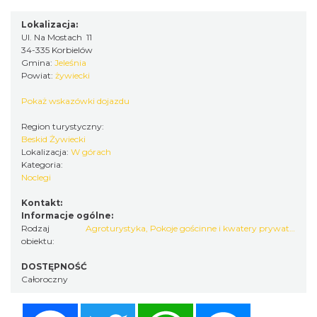
Lokalizacja:
Ul. Na Mostach 11
34-335 Korbielów
Gmina:
Jeleśnia
Powiat:
żywiecki
Pokaż wskazówki dojazdu
Region turystyczny:
Beskid Żywiecki
Lokalizacja:
W górach
Kategoria:
Noclegi
Kontakt:
Informacje ogólne:
Rodzaj
Agroturystyka
,
Pokoje gościnne i kwatery prywatne
obiektu:
DOSTĘPNOŚĆ
Całoroczny
Facebook
Twitter
WhatsApp
Messenger