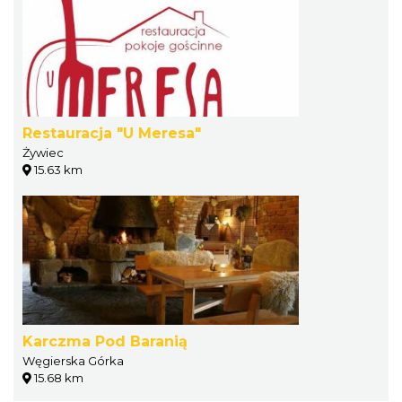
Restauracja "U Meresa"
Żywiec
15.63 km
Karczma Pod Baranią
Węgierska Górka
15.68 km