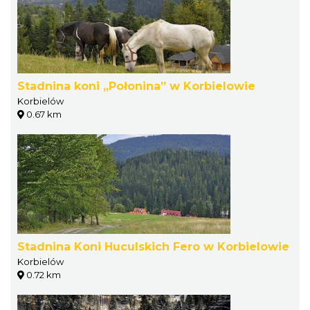
Stadnina koni „Połonina” w Korbielowie
Korbielów
0.67 km
Stadnina Koni Huculskich Fero w Korbielowie
Korbielów
0.72 km