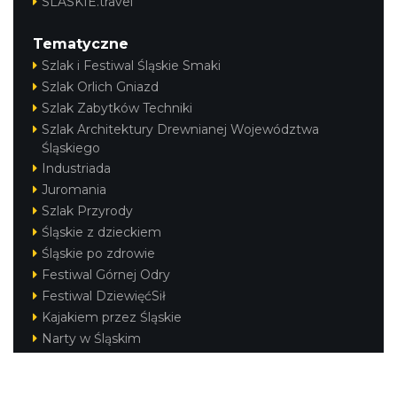
SLASKIE.travel
Tematyczne
Szlak i Festiwal Śląskie Smaki
Szlak Orlich Gniazd
Szlak Zabytków Techniki
Szlak Architektury Drewnianej Województwa
Śląskiego
Industriada
Juromania
Szlak Przyrody
Śląskie z dzieckiem
Śląskie po zdrowie
Festiwal Górnej Odry
Festiwal DziewięćSił
Kajakiem przez Śląskie
Narty w Śląskim
Rowerem przez Śląskie
Silesia Convention