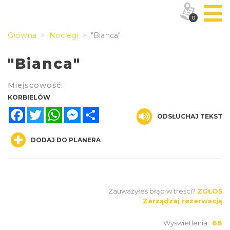
0
Główna
Noclegi
"Bianca"
"Bianca"
Miejscowość:
KORBIELÓW
Facebook
Twitter
WhatsApp
Messenger
Share
ODSŁUCHAJ TEKST
DODAJ DO PLANERA
Zauważyłeś błąd w treści?
ZGŁOŚ
Zarządzaj rezerwacją
Wyświetlenia:
68