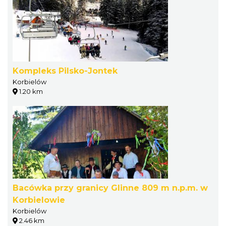
Kompleks Pilsko-Jontek
Korbielów
1.20 km
Bacówka przy granicy Glinne 809 m n.p.m. w
Korbielowie
Korbielów
2.46 km