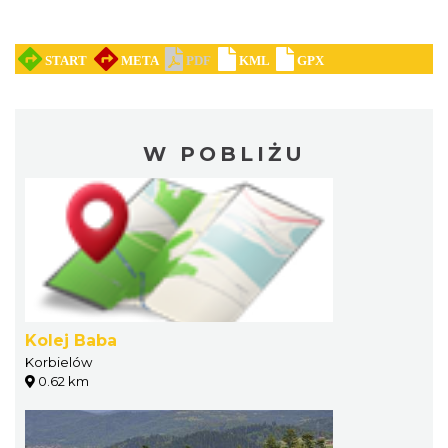
W POBLIŻU
Kolej Baba
Korbielów
0.62 km