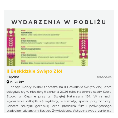
WYDARZENIA W POBLIŻU
II Beskidzkie Święto Ziół
Cięcina
2026-08-09
15.38 km
Fundacja Dobry Widok zaprasza na II Beskidzkie Święto Ziół, które
odbędzie się w niedzielę 9 sierpnia 2026 roku na terenie osady Sopki
Stopki w Cięcinie przy ul. Świętej Katarzyny 154. W ramach
wydarzenia odbędą się wykłady, warsztaty, spacer przyrodniczy,
koncert muzyki góralskiej oraz premiera filmu poświęconego
tradycjom zielarskim Beskidu Żywieckiego. Wstęp na wydarzenie jest
bezpłatny.