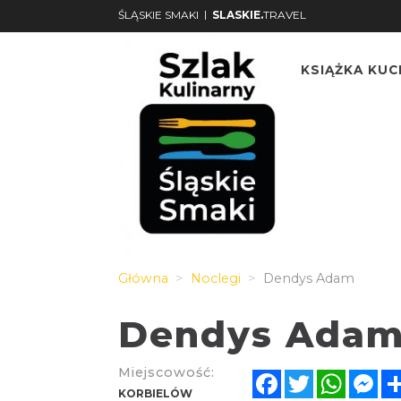
|
ŚLĄSKIE SMAKI
SLASKIE.
TRAVEL
KSIĄŻKA KU
Główna
Noclegi
Dendys Adam
Dendys Ada
Miejscowość:
Facebook
Twitter
Whats
Me
KORBIELÓW