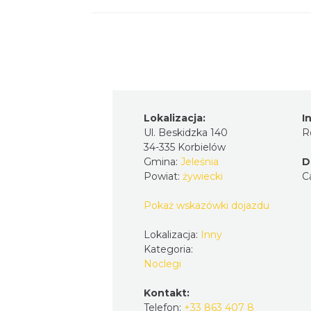
Lokalizacja:
I
Ul. Beskidzka 140
R
34-335 Korbielów
Gmina:
Jeleśnia
D
Powiat:
żywiecki
C
Pokaż wskazówki dojazdu
Lokalizacja:
Inny
Kategoria:
Noclegi
Kontakt:
Telefon:
+33 863 407 8