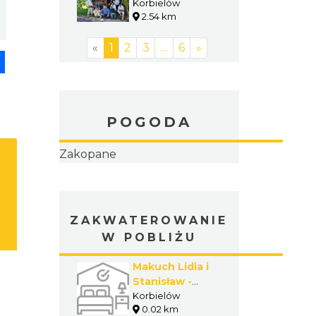
809 m n.p.m. w
Korbielów
2.54 km
Korbielowie
«
1
2
3
…
6
»
pp
senger
Share
POGODA
Zakopane
ZAKWATEROWANIE
W POBLIŻU
Makuch Lidia i
Stanisław -
Kwatera
Korbielów
0.02 km
prywatna