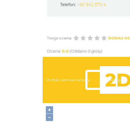
Telefon:
+60 942 570 4
Twoja ocena:
DODAJ O
Ocena:
0.0
(Oddano 0 głosy)
Widok pełnoekranowy:
Noclegi
+
−