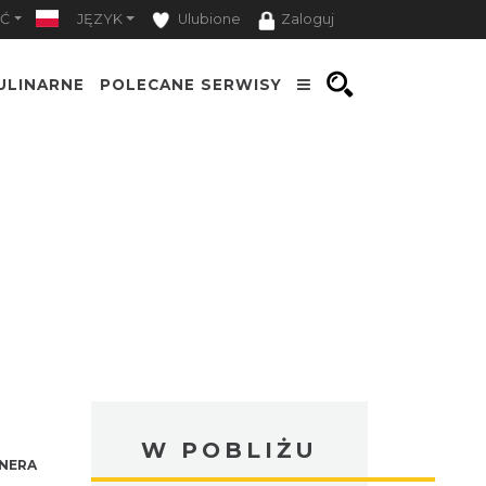
Ć
JĘZYK
Ulubione
Zaloguj
ULINARNE
POLECANE SERWISY
W POBLIŻU
NERA