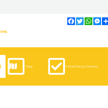
Facebook
Twitter
WhatsA
Mes
CENĘ
Trasy
Pokaż/Ukryj markery