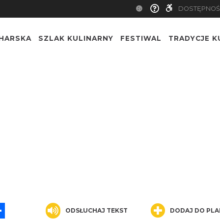
DOSTĘPNOŚ
CHARSKA
SZLAK KULINARNY
FESTIWAL
TRADYCJE K
m
App
ssenger
Share
ODSŁUCHAJ TEKST
DODAJ DO PLA