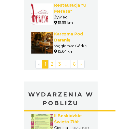
Restauracja "U
Meresa"
Żywiec
15.55 km
Karczma Pod
Baranią
Węgierska Górka
15.64 km
«
1
2
3
…
6
»
WYDARZENIA W
POBLIŻU
II Beskidzkie
Święto Ziół
Cięcina
2026-08-09