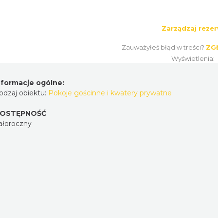
Zarządzaj rezer
Zauważyłeś błąd w treści?
ZG
Wyświetlenia:
nformacje ogólne:
odzaj obiektu:
Pokoje gościnne i kwatery prywatne
OSTĘPNOŚĆ
ałoroczny