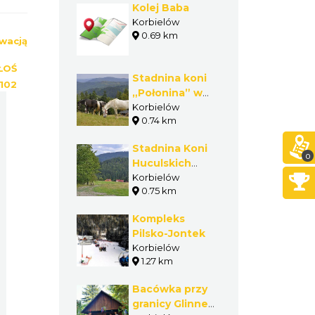
Kolej Baba
Korbielów
0.69 km
wacją
ŁOŚ
Stadnina koni
102
„Połonina” w
Korbielowie
Korbielów
0.74 km
Stadnina Koni
0
Huculskich
Fero w
Korbielów
0.75 km
Korbielowie
Kompleks
Pilsko-Jontek
Korbielów
1.27 km
Bacówka przy
granicy Glinne