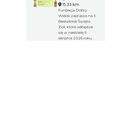
15.33 km
Fundacja Dobry
Widok zaprasza na II
Beskidzkie Święto
Ziół, które odbędzie
się w niedzielę 9
sierpnia 2026 roku
na terenie osady
Sopki Stopki w
Cięcinie przy ul.
Świętej Katarzyny
154. W ramach
wydarzenia odbędą
się wykłady,
warsztaty, spacer
przyrodniczy,
koncert muzyki
góralskiej oraz
premiera filmu
poświęconego
tradycjom
zielarskim Beskidu
Żywieckiego. Wstęp
na wydarzenie jest
bezpłatny.