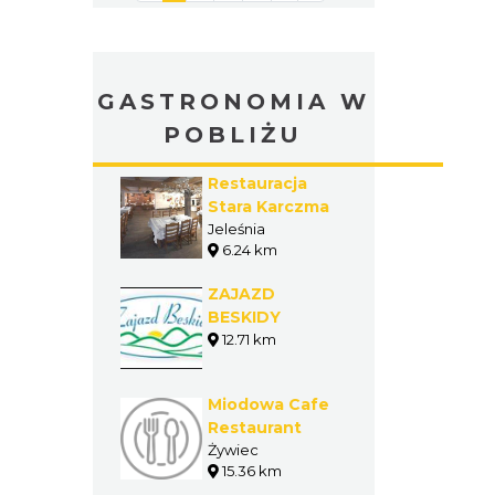
GASTRONOMIA W
POBLIŻU
Restauracja
Stara Karczma
Jeleśnia
6.24 km
ZAJAZD
BESKIDY
12.71 km
Miodowa Cafe
Restaurant
Żywiec
15.36 km