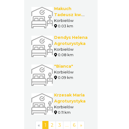
Makuch
Tadeusz kw.
prywatna
Korbielów
0.03 km
Dendys Helena
Agroturystyka
Korbielów
0.08 km
"Bianca"
Korbielów
0.09 km
Krzesak Maria
Agroturystyka
Korbielów
0.11 km
«
1
2
3
…
6
»