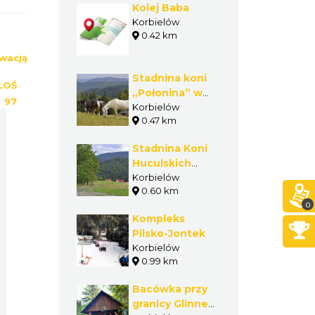
Kolej Baba
Korbielów
0.42 km
wacją
Stadnina koni
ŁOŚ
„Połonina” w
:
97
Korbielowie
Korbielów
0.47 km
Stadnina Koni
Huculskich
Fero w
Korbielów
0.60 km
Korbielowie
0
Kompleks
Pilsko-Jontek
Korbielów
0.99 km
Bacówka przy
granicy Glinne