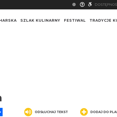
DOSTĘPNOŚ
CHARSKA
SZLAK KULINARNY
FESTIWAL
TRADYCJE K
a
App
ssenger
Share
ODSŁUCHAJ TEKST
DODAJ DO PLA