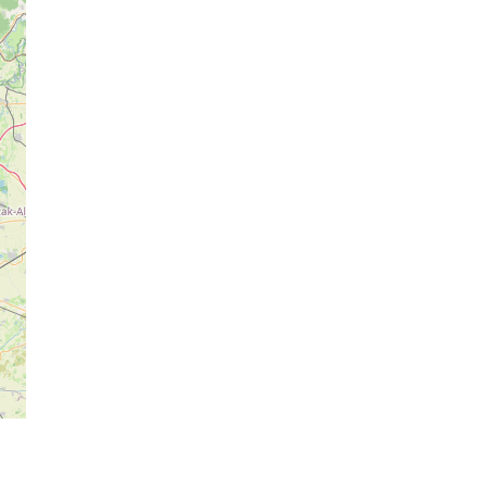
premiera filmu
poświęconego
tradycjom
zielarskim Beskidu
Żywieckiego. Wstęp
na wydarzenie jest
bezpłatny.