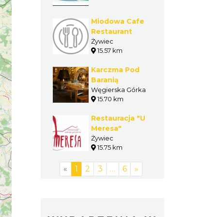
Miodowa Cafe
Restaurant
Żywiec
15.57 km
Karczma Pod
Baranią
Węgierska Górka
15.70 km
Restauracja "U
Meresa"
Żywiec
15.75 km
«
1
2
3
…
6
»