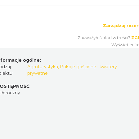
Zarządzaj rezer
Zauważyłeś błąd w treści?
ZG
Wyświetlenia
nformacje ogólne:
odzaj
Agroturystyka
,
Pokoje gościnne i kwatery
biektu:
prywatne
OSTĘPNOŚĆ
ałoroczny