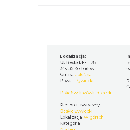
Lokalizacja:
I
Ul. Beskidzka 128
R
34-335 Korbielów
o
Gmina:
Jeleśnia
Powiat:
żywiecki
D
C
Pokaż wskazówki dojazdu
Region turystyczny:
Beskid Żywiecki
Lokalizacja:
W górach
Kategoria:
Noclegi