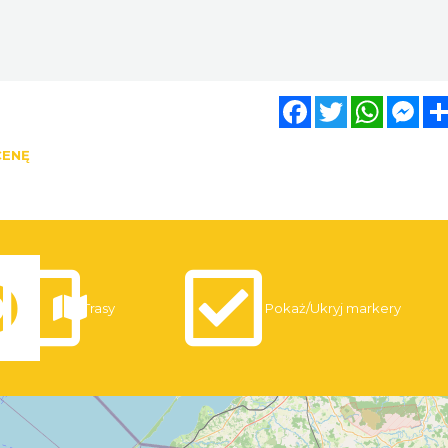
Facebook
Twitter
WhatsA
Mes
CENĘ
Trasy
Pokaż/Ukryj markery