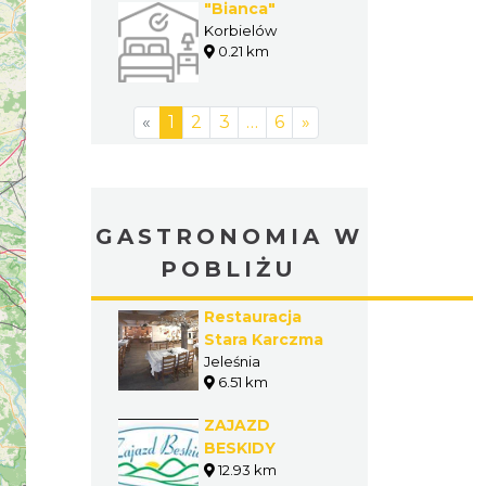
"Bianca"
Korbielów
0.21 km
«
1
2
3
…
6
»
GASTRONOMIA W
POBLIŻU
Restauracja
Stara Karczma
Jeleśnia
6.51 km
ZAJAZD
BESKIDY
12.93 km