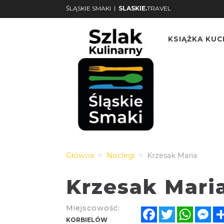
|
ŚLĄSKIE SMAKI
SLASKIE.
TRAVEL
KSIĄŻKA KU
Główna
Noclegi
Krzesak Maria
Krzesak Mari
Miejscowość:
Facebook
Twitter
Whats
Me
KORBIELÓW