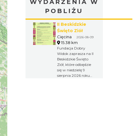
WYDARZENIA W
POBLIŻU
II Beskidzkie
Święto Ziół
Cięcina
2026-08-09
15.38 km
Fundacja Dobry
Widok zaprasza na II
Beskidzkie Święto
Ziół, które odbędzie
się w niedzielę 9
sierpnia 2026 roku
na terenie osady
Sopki Stopki w
Cięcinie przy ul.
Świętej Katarzyny
154. W ramach
wydarzenia odbędą
się wykłady,
warsztaty, spacer
przyrodniczy,
koncert muzyki
góralskiej oraz