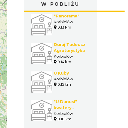
W POBLIŻU
"Panorama"
Korbielów
0.13 km
Duraj Tadeusz
Agroturystyka
Korbielów
0.14 km
U Kuby
Korbielów
0.15 km
"U Danusi"
kwatery
prywatne
Korbielów
0.18 km