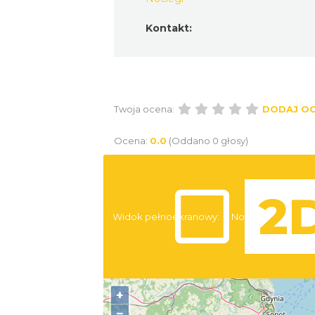
Kontakt:
Twoja ocena:
DODAJ O
Ocena:
0.0
(Oddano 0 głosy)
Widok pełnoekranowy:
Noclegi
+
−