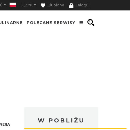
Ć
JĘZYK
Ulubione
Zaloguj
ULINARNE
POLECANE SERWISY
W POBLIŻU
NERA