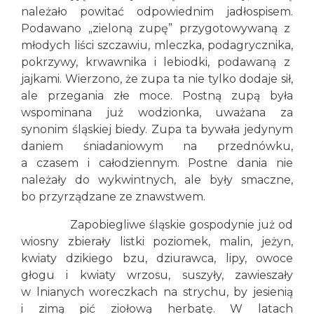
należało powitać odpowiednim jadłospisem.
Podawano „zieloną zupę” przygotowywaną z
młodych liści szczawiu, mleczka, podagrycznika,
pokrzywy, krwawnika i lebiodki, podawaną z
jajkami. Wierzono, że zupa ta nie tylko dodaje sił,
ale przegania złe moce. Postną zupą była
wspominana już wodzionka, uważana za
synonim śląskiej biedy. Zupa ta bywała jedynym
daniem śniadaniowym na przednówku,
a czasem i całodziennym. Postne dania nie
należały do wykwintnych, ale były smaczne,
bo przyrządzane ze znawstwem.
Zapobiegliwe śląskie gospodynie już od
wiosny zbierały listki poziomek, malin, jeżyn,
kwiaty dzikiego bzu, dziurawca, lipy, owoce
głogu i kwiaty wrzosu, suszyły, zawieszały
w lnianych woreczkach na strychu, by jesienią
i zimą pić ziołową herbatę. W latach