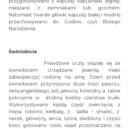
przygotowywano z kapusty kapuśniaki, bigosy,
mieszano z ziemniakami lub grochem.
Natomiast twarde główki kapusty białej i modrej
przechowywano do Godów, czyli Bożego
Narodzenia.
Świniobicie
Prawdziwe uczty wiązały się ze
świniobiciem. Urządzane jesienią, miało
zabezpieczyć rodzinę na zimę. Dzień przed
świniobiciem przynoszono duże ilości pieprzu,
ziela angielskiego, soli, jałowca, kolendry, a także
pokrojone w drobną kostkę czerstwe bułki.
Wykorzystywano każdą część zwierzęcia, z
mięsa robiono kiełbasy, z sadła − smalec, z
nerek, głowizny, serca, ozora, śledziony i części
kości gotowano rosół, wsad przeznaczano na