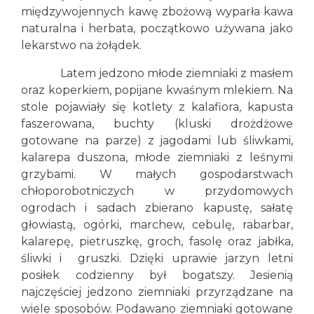
międzywojennych kawę zbożową wyparła kawa
naturalna i herbata, początkowo używana jako
lekarstwo na żołądek.
Latem jedzono młode ziemniaki z masłem
oraz koperkiem, popijane kwaśnym mlekiem. Na
stole pojawiały się kotlety z kalafiora, kapusta
faszerowana, buchty (kluski drożdżowe
gotowane na parze) z jagodami lub śliwkami,
kalarepa duszona, młode ziemniaki z leśnymi
grzybami. W małych gospodarstwach
chłoporobotniczych w przydomowych
ogrodach i sadach zbierano kapustę, sałatę
głowiastą, ogórki, marchew, cebulę, rabarbar,
kalarepę, pietruszkę, groch, fasolę oraz jabłka,
śliwki i gruszki. Dzięki uprawie jarzyn letni
posiłek codzienny był bogatszy. Jesienią
najczęściej jedzono ziemniaki przyrządzane na
wiele sposobów. Podawano ziemniaki gotowane