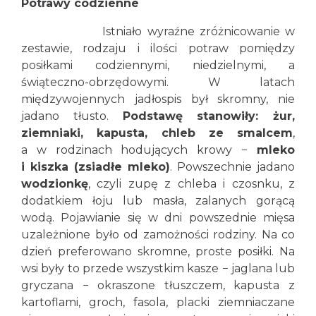
Potrawy codzienne
Istniało wyraźne zróżnicowanie w
zestawie, rodzaju i ilości potraw pomiędzy
posiłkami codziennymi, niedzielnymi, a
świąteczno-obrzędowymi. W latach
międzywojennych jadłospis był skromny, nie
jadano tłusto.
Podstawę stanowiły: żur,
ziemniaki, kapusta, chleb ze smalcem
,
a w rodzinach hodujących krowy −
mleko
i kiszka (zsiadłe mleko)
. Powszechnie jadano
wodzionkę
, czyli zupę z chleba i czosnku, z
dodatkiem łoju lub masła, zalanych gorącą
wodą. Pojawianie się w dni powszednie mięsa
uzależnione było od zamożności rodziny. Na co
dzień preferowano skromne, proste posiłki. Na
wsi były to przede wszystkim kasze − jaglana lub
gryczana − okraszone tłuszczem, kapusta z
kartoflami, groch, fasola, placki ziemniaczane