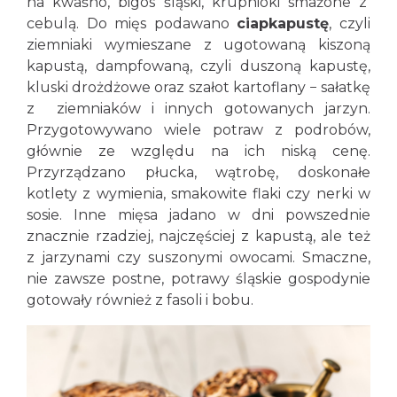
na kwaśno, bigos śląski,
krupnioki
smażone z
cebulą. Do mięs podawano
ciapkapustę
, czyli
ziemniaki wymieszane z ugotowaną kiszoną
kapustą, dampfowaną, czyli duszoną kapustę,
kluski drożdżowe oraz szałot kartoflany − sałatkę
z ziemniaków i innych gotowanych jarzyn.
Przygotowywano wiele potraw z podrobów,
głównie ze względu na ich niską cenę.
Przyrządzano płucka, wątrobę, doskonałe
kotlety z wymienia, smakowite flaki czy nerki w
sosie. Inne mięsa jadano w dni powszednie
znacznie rzadziej, najczęściej z kapustą, ale też
z jarzynami czy suszonymi owocami. Smaczne,
nie zawsze postne, potrawy śląskie gospodynie
gotowały również z fasoli i bobu.