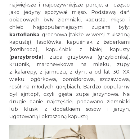
największe i najpożywniejsze porcje, a często
jako jedyny spożywał mięso. Podstawą dań
obiadowych były ziemniaki, kapusta, mięso i
chleb. Najpopularniejszymi zupami były:
kartoflanka
, grochowa (także w wersji z kiszoną
kapustą), fasolówka, kapuśniak z żeberkami
(kozibroda), kapuśniak z białej kapusty
(
parzybroda
), zupa grzybowa (grzybionka),
krupnik, marchewkowa na mleku, zupy
z kalarepy, z jarmużu, z dyni, a od lat 30. XX
wieku: ogórkowa, pomidorowa, szczawiowa,
rosół na młodych gołębiach. Bardzo popularny
był ajntopf, czyli gęsta zupa jarzynowa. Na
drugie danie najczęściej podawano ziemniaki
lub kluski z dodatkiem sosów i jarzyn,
ugotowaną i okraszoną kapustę.