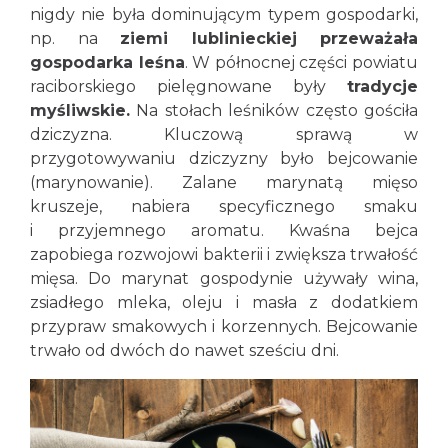
nigdy nie była dominującym typem gospodarki,
np. na
ziemi lublinieckiej przeważała
gospodarka leśna
. W północnej części powiatu
raciborskiego pielęgnowane były
tradycje
myśliwskie.
Na stołach leśników często gościła
dziczyzna. Kluczową sprawą w
przygotowywaniu dziczyzny było bejcowanie
(marynowanie). Zalane marynatą mięso
kruszeje, nabiera specyficznego smaku
i przyjemnego aromatu. Kwaśna bejca
zapobiega rozwojowi bakterii i zwiększa trwałość
mięsa. Do marynat gospodynie używały wina,
zsiadłego mleka, oleju i masła z dodatkiem
przypraw smakowych i korzennych. Bejcowanie
trwało od dwóch do nawet sześciu dni.