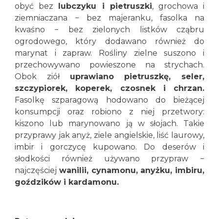
obyć bez
lubczyku i pietruszki
, grochowa i
ziemniaczana − bez majeranku, fasolka na
kwaśno − bez zielonych listków cząbru
ogrodowego, który dodawano również do
marynat i zapraw. Rośliny zielne suszono i
przechowywano powieszone na strychach.
Obok ziół
uprawiano pietruszkę, seler,
szczypiorek, koperek, czosnek i chrzan.
Fasolkę szparagową hodowano do bieżącej
konsumpcji oraz robiono z niej przetwory:
kiszono lub marynowano ją w słojach. Takie
przyprawy jak anyż, ziele angielskie, liść laurowy,
imbir i gorczycę kupowano. Do deserów i
słodkości również używano przypraw −
najczęściej
wanilii, cynamonu, anyżku, imbiru,
goździków i kardamonu.