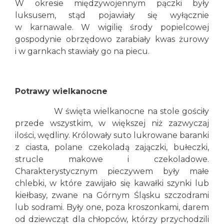
W okresie międzywojennym pączki były
luksusem, stąd pojawiały się wyłącznie
w karnawale. W wigilię środy popielcowej
gospodynie obrzędowo zarabiały kwas żurowy
i w garnkach stawiały go na piecu.
Potrawy wielkanocne
W święta wielkanocne na stole gościły
przede wszystkim, w większej niż zazwyczaj
ilości, wędliny. Królowały suto lukrowane baranki
z ciasta, polane czekoladą zajączki, bułeczki,
strucle makowe i czekoladowe.
Charakterystycznym pieczywem były małe
chlebki, w które zawijało się kawałki szynki lub
kiełbasy, zwane na Górnym Śląsku szczodrami
lub sodrami. Były one, poza kroszonkami, darem
od dziewcząt dla chłopców, którzy przychodzili