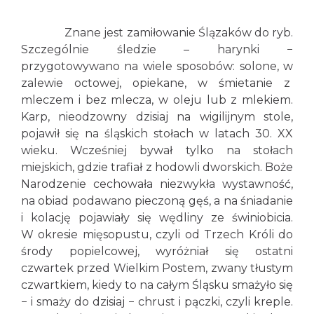
Znane jest zamiłowanie Ślązaków do ryb.
Szczególnie śledzie – harynki −
przygotowywano na wiele sposobów: solone, w
zalewie octowej, opiekane, w śmietanie z
mleczem i bez mlecza, w oleju lub z mlekiem.
Karp, nieodzowny dzisiaj na wigilijnym stole,
pojawił się na śląskich stołach w latach 30. XX
wieku. Wcześniej bywał tylko na stołach
miejskich, gdzie trafiał z hodowli dworskich. Boże
Narodzenie cechowała niezwykła wystawność,
na obiad podawano pieczoną gęś, a na śniadanie
i kolację pojawiały się wędliny ze świniobicia.
W okresie mięsopustu, czyli od Trzech Króli do
środy popielcowej, wyróżniał się ostatni
czwartek przed Wielkim Postem, zwany tłustym
czwartkiem, kiedy to na całym Śląsku smażyło się
− i smaży do dzisiaj − chrust i pączki, czyli kreple.