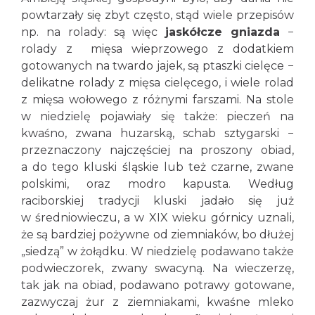
powtarzały się zbyt często, stąd wiele przepisów
np. na rolady: są więc
jaskółcze gniazda
−
rolady z mięsa wieprzowego z dodatkiem
gotowanych na twardo jajek, są ptaszki cielęce −
delikatne rolady z mięsa cielęcego, i wiele rolad
z mięsa wołowego z różnymi farszami. Na stole
w niedzielę pojawiały się także: pieczeń na
kwaśno, zwana huzarską, schab sztygarski −
przeznaczony najczęściej na proszony obiad,
a do tego kluski śląskie lub też czarne, zwane
polskimi, oraz modro kapusta. Według
raciborskiej tradycji kluski jadało się już
w średniowieczu, a w XIX wieku górnicy uznali,
że są bardziej pożywne od ziemniaków, bo dłużej
„siedzą” w żołądku. W niedzielę podawano także
podwieczorek, zwany swacyną. Na wieczerzę,
tak jak na obiad, podawano potrawy gotowane,
zazwyczaj żur z ziemniakami, kwaśne mleko