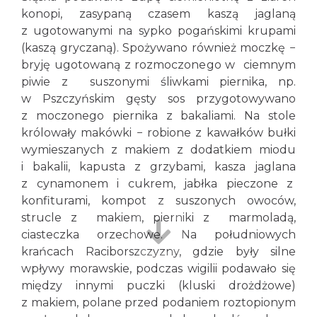
konopi, zasypaną czasem kaszą jaglaną
z ugotowanymi na sypko pogańskimi krupami
(kaszą gryczaną). Spożywano również moczkę −
bryję ugotowaną z rozmoczonego w ciemnym
piwie z suszonymi śliwkami piernika, np.
w Pszczyńskim gęsty sos przygotowywano
z moczonego piernika z bakaliami. Na stole
królowały makówki − robione z kawałków bułki
wymieszanych z makiem z dodatkiem miodu
i bakalii, kapusta z grzybami, kasza jaglana
z cynamonem i cukrem, jabłka pieczone z
konfiturami, kompot z suszonych owoców,
strucle z makiem, pierniki z marmoladą,
ciasteczka orzechowe. Na południowych
krańcach Raciborszczyzny, gdzie były silne
wpływy morawskie, podczas wigilii podawało się
między innymi puczki (kluski drożdżowe)
z makiem, polane przed podaniem roztopionym