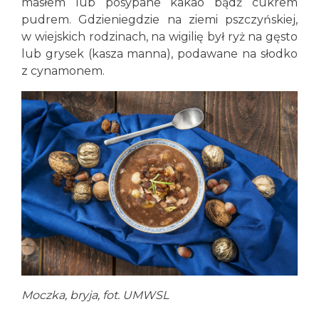
masłem lub posypane kakao bądź cukrem
pudrem. Gdzieniegdzie na ziemi pszczyńskiej,
w wiejskich rodzinach, na wigilię był ryż na gęsto
lub grysek (kasza manna), podawane na słodko
z cynamonem.
Moczka, bryja, fot. UMWSL