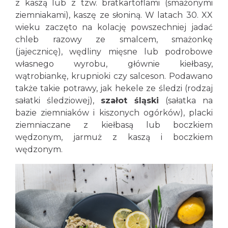
z kaszą lub z tzw. bratkartoflami (smażonymi
ziemniakami), kaszę ze słoniną. W latach 30. XX
wieku zaczęto na kolację powszechniej jadać
chleb razowy ze smalcem, smażonkę
(jajecznicę), wędliny mięsne lub podrobowe
własnego wyrobu, głównie kiełbasy,
wątrobiankę, krupnioki czy salceson. Podawano
także takie potrawy, jak hekele ze śledzi (rodzaj
sałatki śledziowej),
szałot śląski
(sałatka na
bazie ziemniaków i kiszonych ogórków), placki
ziemniaczane z kiełbasą lub boczkiem
wędzonym, jarmuż z kaszą i boczkiem
wędzonym.