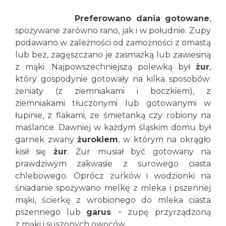
Preferowano dania gotowane
,
spożywane zarówno rano, jak i w południe. Zupy
podawano w zależności od zamożności z omastą
lub bez, zagęszczano je zasmażką lub zawiesiną
z mąki. Najpowszechniejszą polewką był
żur
,
który gospodynie gotowały na kilka sposobów:
żeniaty (z ziemniakami i boczkiem), z
ziemniakami tłuczonymi lub gotowanymi w
łupinie, z flakami, ze śmietanką czy robiony na
maślance. Dawniej w każdym śląskim domu był
garnek zwany
żurokiem
, w którym na okrągło
kisił się
żur
. Żur musiał być gotowany na
prawdziwym zakwasie z surowego ciasta
chlebowego. Oprócz żurków i wodzionki na
śniadanie spożywano melkę z mleka i pszennej
mąki, ścierkę z wrobionego do mleka ciasta
pszennego lub
garus
− zupę przyrządzoną
z mąki i suszonych owoców.