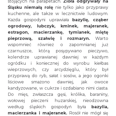
stojących na parapetach.
Zioła odgrywały na
Śląsku niemałą rolę
nie tylko jako przyprawy
kuchenne, ale także w lecznictwie ludowym.
Każda gospodyni uprawiała
bazylię, cząber
ogrodowy, lubczyk, kminek, majeranek,
estragon, macierzankę, tymianek, miętę
pieprzową, szałwię i rozmaryn.
Warto
wspomnieć również o zapomnianej już
czarnuszce, którą posypywano pieczywo,
kolendrze uprawianej dawniej w każdym
ogródku i koniecznej do wyrobu kiełbas
wieprzowych, czy arcydzięglu, który był
przyprawą do ryb, sałat i sosów, a jego ogonki
liściowe smażono dawniej, jak owoce
kandyzowane, w cukrze i ozdabiano nimi ciasta.
Do mięs, zwłaszcza gęsi, królika, baraniny,
wołowej pieczeni huzarskiej, nieodzowna
według śląskich gospodyń była
bazylia,
macierzanka i majeranek.
Rosół nie mógł się