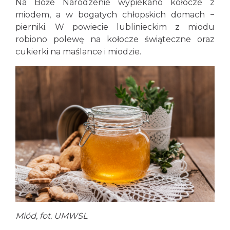
Na Boże Narodzenie wypiekano kołocze z
miodem, a w bogatych chłopskich domach −
pierniki. W powiecie lublinieckim z miodu
robiono polewę na kołocze świąteczne oraz
cukierki na maślance i miodzie.
Miód, fot. UMWSL