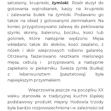
salcesony, krupnioki,
żymloki
. Rosół służył do
gotowania wątrobianek, kaszy na krupnioki
i zalewania bułek na żymloki. Podawano go
także na obiad z gotowanymi ziemniakami. Na
koniec przygotowywano zalewę do peklowania
szynki, słoniny, baleronu, boczku, kości lub
golonek, które następnie wędzono. Mięsa
wkładano także do słoików, kości zasalano, z
nóżek i skór wieprzowych robiono galaretę.
Otrzewną faszerowano resztkami mielonego
mięsa, cebulą i przyprawami, a następnie
zapiekano w piekarniku. Świeża żymła (bułka)
z leberwursztem (pasztetową) była
największym przysmakiem.
Wieprzowina jeszcze na początku XX
wieku stanowiła w tradycyjnej kuchni śląskiej
podstawowy produkt mięsny. Hodowla trzody
była bardzo rozpowszechniona i w zależności od