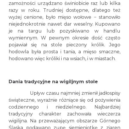
zamożności urządzano świniobicie raz lub kilka
razy w roku. Trudniej dostępne, dlatego też
wyżej cenione, było mięso wołowe − stanowiło
niejednokrotnie nawet dar weselny. Kupowano
je na targu lub pozyskiwano w handlu
wymiennym. W pewnym okresie dość często
pojawiał się na stole pieczony królik. Jego
hodowla była prosta i tania, a mięso smaczne,
hodowano więc króliki i na wsiach, i w miastach.
Dania tradycyjne na wigiljnym stole
Upływ czasu najmniej zmienił jadłospisy
świąteczne, wyraźnie różniące się od pożywienia
codziennego i niedzielnego. Najbardziej
tradycyjny charakter zachowała wieczerza
wigilijna. Na przeważającym obszarze Górnego
Śląska podawano zupę siemieniotkę z ziaren