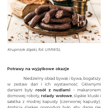
Krupniok śląski, fot. UMWSL
Potrawy na wyjątkowe okazje
Niedzielny obiad bywał, i bywa, bogatszy
w zestaw dań i ich wystawność. Głównymi
daniami były:
rosół z nudlami
− makaronem
domowej roboty,
rolady wołowe
, śląskie kluski i
sałatka z modrej kapusty (czerwonej kapusty).
Ambicją śląskiej gospodyni było, aby dania nie