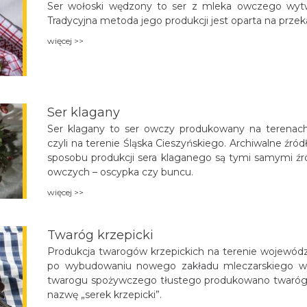
Ser wołoski wędzony to ser z mleka owczego wy
Tradycyjna metoda jego produkcji jest oparta na prze
więcej >>
Ser klagany
Ser klagany to ser owczy produkowany na terenach 
czyli na terenie Śląska Cieszyńskiego. Archiwalne źród
sposobu produkcji sera klaganego są tymi samymi źr
owczych – oscypka czy buncu.
więcej >>
Twaróg krzepicki
Produkcja twarogów krzepickich na terenie województ
po wybudowaniu nowego zakładu mleczarskiego w 
twarogu spożywczego tłustego produkowano twaróg su
nazwę „serek krzepicki”.