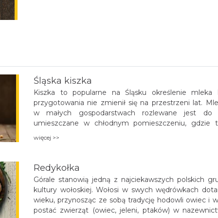
Śląska kiszka
Kiszka to popularne na Śląsku określenie mleka 
przygotowania nie zmienił się na przestrzeni lat.
w małych gospodarstwach rozlewane jest do 
umieszczane w chłodnym pomieszczeniu, gdzie te
Później po około 8-12 godzinach powstaje gęste tzw. zs
więcej >>
Redykołka
Górale stanowią jedną z najciekawszych polskich gr
kultury wołoskiej. Wołosi w swych wędrówkach dotar
wieku, przynosząc ze sobą tradycję hodowli owiec i 
postać zwierząt (owiec, jeleni, ptaków) w nazewnic