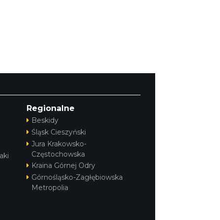
Regionalne
Beskidy
Śląsk Cieszyński
Jura Krakowsko-
Częstochowska
aki
Kraina Górnej Odry
Górnośląsko-Zagłębiowska
Metropolia