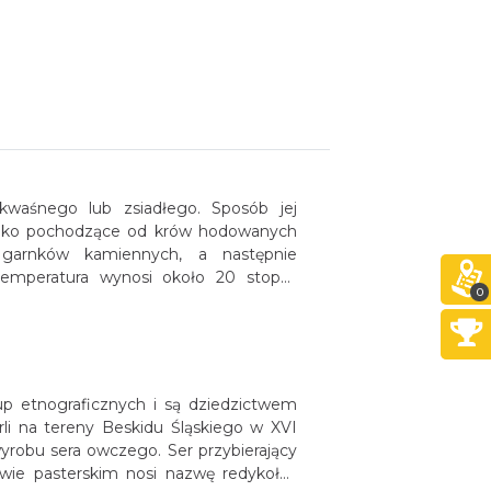
kwaśnego lub zsiadłego. Sposób jej
 Mleko pochodzące od krów hodowanych
garnków kamiennych, a następnie
mperatura wynosi około 20 stopni.
0
iadłe mleko, czyli kiszka.
up etnograficznych i są dziedzictwem
li na tereny Beskidu Śląskiego w XVI
wyrobu sera owczego. Ser przybierający
twie pasterskim nosi nazwę redykołka