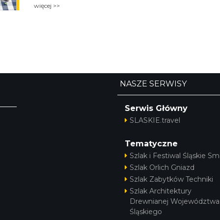
więcej >>
NASZE SERWISY
Serwis Główny
SLASKIE.travel
Tematyczne
Szlak i Festiwal Śląskie Sm
Szlak Orlich Gniazd
Szlak Zabytków Techniki
Szlak Architektury
Drewnianej Województwa
Śląskiego