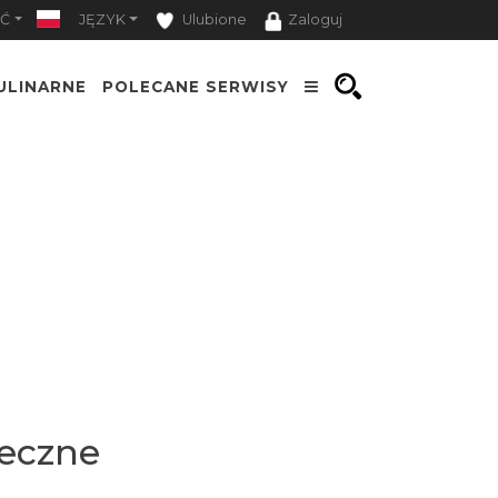
Ć
JĘZYK
Ulubione
Zaloguj
ULINARNE
POLECANE SERWISY
leczne