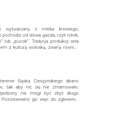
a fakt, że serki rozdawano bezpłatnie
ie wytwarzany z mleka krowiego,
pochodzi od słowa gazda, czyli rolnik,
lub „pucok”. Tradycja produkcji sera
zem z kulturą wołoską, zwaną również
terenie Śląska Cieszyńskiego dbano
w, tak aby nic się nie zmarnowało.
 zjedzony nie mógł być zbyt długo
Pozostawiano go więc do zgliwienia,