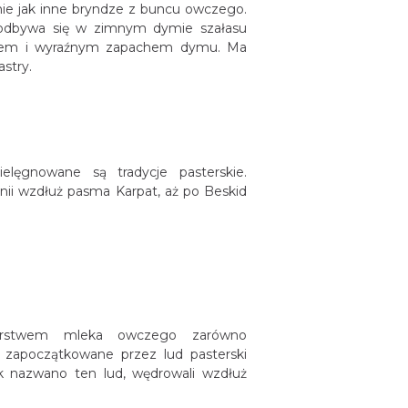
ie jak inne bryndze z buncu owczego.
a odbywa się w zimnym dymie szałasu
akiem i wyraźnym zapachem dymu. Ma
astry.
elęgnowane są tradycje pasterskie.
nii wzdłuż pasma Karpat, aż po Beskid
wórstwem mleka owczego zarówno
y zapoczątkowane przez lud pasterski
ak nazwano ten lud, wędrowali wzdłuż