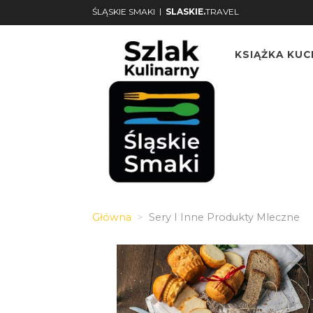
|
ŚLĄSKIE SMAKI
SLASKIE.
TRAVEL
KSIĄŻKA KU
Główna
Sery I Inne Produkty Mleczne