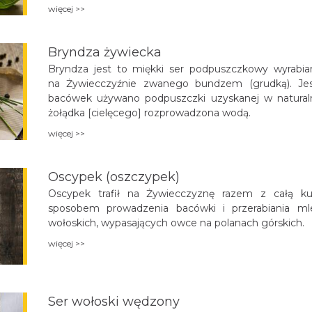
więcej >>
Bryndza żywiecka
Bryndza jest to miękki ser podpuszczkowy wyrabia
na Żywiecczyźnie zwanego bundzem (grudką). Jes
bacówek używano podpuszczki uzyskanej w naturaln
żołądka [cielęcego] rozprowadzona wodą.
więcej >>
Oscypek (oszczypek)
Oscypek trafił na Żywiecczyznę razem z całą kul
sposobem prowadzenia bacówki i przerabiania ml
wołoskich, wypasających owce na polanach górskich.
więcej >>
Ser wołoski wędzony