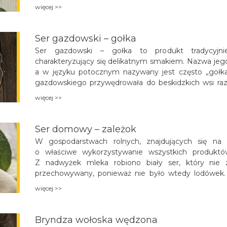
(redykawka). Określenie to utarło się ze względu n
więcej >>
w czasie redykania się owiec z hali do domu.
Ser gazdowski – gołka
Ser gazdowski – gołka to produkt tradycyjn
charakteryzujący się delikatnym smakiem. Nazwa jego 
a w języku potocznym nazywany jest często „gołka” 
gazdowskiego przywędrowała do beskidzkich wsi ra
„wałaską”.
więcej >>
Ser domowy – zależok
W gospodarstwach rolnych, znajdujących się na 
o właściwe wykorzystywanie wszystkich produktó
Z nadwyżek mleka robiono biały ser, który nie
przechowywany, ponieważ nie było wtedy lodówek. 
a następnie przesmażano i jedzono w innej postaci.
więcej >>
Bryndza wołoska wędzona