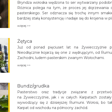
Bryndza wołoska wędzona to ser wytwarzany podobn
Różnica polega na tym, że proces jej dojrzewani
pasterskiego. Ser odznacza się trochę innym sm
bardziej stałą konsystencję i nadaje się do krojenia w pl
więcej >>
Żętyca
Już od ponad pięciuset lat na Żywiecczyźnie pi
Nieodłącznie kojarzą się one z wędrującym, od Rumu
Zachodni, ludem pasterskim zwanym Wołochami.
więcej >>
Bundz/grudka
Pasterstwo oraz tradycje związane z przet
na Żywiecczyźnie, jak i w całych Karpatach został
wywodzący się z dzisiejszej Rumunii. Wołosi, bo t
Karpat od wschodu na północny zachód.