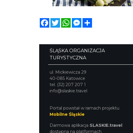
Facebook
Twitter
WhatsApp
Messenger
Share
ŚLĄSKA ORGANIZACJA
TURYSTYCZNA
ul. Mickiewicza 29
40-085 Katowice
tel. (32) 207 207 1
info@slaskie.travel
Portal powstał w ramach projektu
Mobilne Śląskie
Darmowa aplikacja
SLASKIE.travel
dostępna na platformach