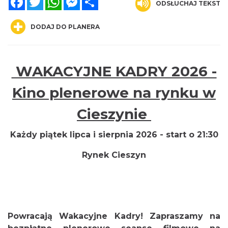
ODSŁUCHAJ TEKST
DODAJ DO PLANERA
WAKACYJNE KADRY 2026 -
Cieszyn
0.00 km
2026-08-21
Kino plenerowe na rynku w
Cieszynie
Każdy piątek lipca i sierpnia 2026 - start o 21:30
Rynek Cieszyn
Cieszyn
0.00 km
2026-08-28
Powracają Wakacyjne Kadry! Zapraszamy na