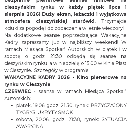
bezpłatne plenerowe seanse filmowe na
cieszyńskim rynku w każdy piątek lipca i
sierpnia 2026! Duży ekran, leżaczki i wyjątkowa
atmosfera cieszyńskiej starówki.
Trzymajcie
kciuki za pogodę i do zobaczenia w letnie wieczory!
Cieszyn
Na dodatkowe seanse poprzedzające Wakacyjne
0.05 km
2026-08-09
Kadry zapraszamy już w najbliższy weekend! W
ramach Miesiąca Spotkań Autorskich w piątek i w
sobotę o godz. 21:30 odbędą się seanse na
cieszyńskim rynku, a w niedzielę o 15:00 w Kinie Piast
w Cieszynie. Szczegóły w programie!
WAKACYJNE KADRY 2026 - Kino plenerowe na
rynku w Cieszynie
CZERWIEC
- seanse w ramach Miesiąca Spotkań
Cieszyn
0.05 km
2026-08-16
Autorskich:
piątek, 19.06, godz. 21:30, rynek: PRZYCZAJONY
TYGRYS, UKRYTY SMOK
sobota, 20.06, godz. 21:30, rynek: SYTUACJA
AWARYJNA