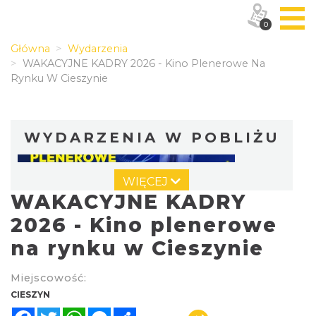
0
Główna
Wydarzenia
WAKACYJNE KADRY 2026 - Kino Plenerowe Na
Rynku W Cieszynie
WYDARZENIA W POBLIŻU
WIĘCEJ
WAKACYJNE KADRY
2026 - Kino plenerowe
na rynku w Cieszynie
Cieszyn
Miejscowość:
0.00 km
2026-08-14
CIESZYN
Facebook
Twitter
WhatsApp
Messenger
Share