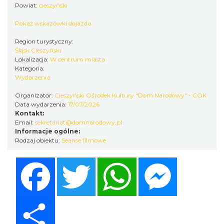
Powiat:
cieszyński
Pokaż wskazówki dojazdu
Cieszyn
Region turystyczny:
0.11 km
2026-08-23
Śląsk Cieszyński
Lokalizacja:
W centrum miasta
Kategoria:
Wydarzenia
Organizator:
Cieszyński Ośrodek Kultury "Dom Narodowy" - COK
Data wydarzenia:
17/07/2026
Kontakt:
Email:
sekretariat@domnarodowy.pl
Informacje ogólne:
Rodzaj obiektu:
Seanse filmowe
Spektakl "Tajemnica 16. piętra"
Cieszyn
Facebook
Twitter
WhatsApp
Messenger
0.24 km
2026-10-18
Share