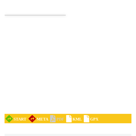
Mozaika Folkloru II – Spotkanie trzech
kultur
Cieszyn
0.24 km
2026-09-12
LOVE SONGS-historie miłosne zapisane w
muzyce
Cieszyn
0.24 km
2026-10-24