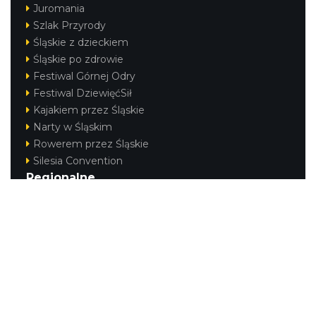
Juromania
Szlak Przyrody
Śląskie z dzieckiem
Cieszyn
0.43 km
2026-08-15
Śląskie po zdrowie
Festiwal Górnej Odry
Festiwal DziewięćSił
Kajakiem przez Śląskie
Narty w Śląskim
Rowerem przez Śląskie
Silesia Convention
Regionalne
Cieszyn
Beskidy
0.43 km
2026-08-29
Śląsk Cieszyński
Jura Krakowsko-Częstochowska
Kraina Górnej Odry
Górnośląsko-Zagłębiowska Metropolia
KONTAKT
|
PUNKTY IT
|
POLITYKA
PRYWATNOŚCI