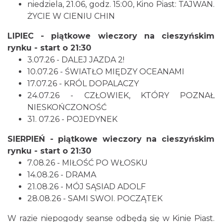
niedziela, 21.06, godz. 15:00, Kino Piast: TAJWAN.
ŻYCIE W CIENIU CHIN
LIPIEC - piątkowe wieczory na cieszyńskim
Cieszyn
0.05 km
2026-08-23
rynku - start o 21:30
3.07.26 - DALEJ JAZDA 2!
10.07.26 - ŚWIATŁO MIĘDZY OCEANAMI
17.07.26 - KRÓL DOPALACZY
24.07.26 - CZŁOWIEK, KTÓRY POZNAŁ
NIESKOŃCZONOŚĆ
31. 07.26 - POJEDYNEK
SIERPIEŃ - piątkowe wieczory na cieszyńskim
Cieszyn
0.05 km
2026-08-30
rynku - start o 21:30
7.08.26 - MIŁOŚĆ PO WŁOSKU
14.08.26 - DRAMA
21.08.26 - MÓJ SĄSIAD ADOLF
28.08.26 - SAMI SWOI. POCZĄTEK
W razie niepogody seanse odbędą się w Kinie Piast.