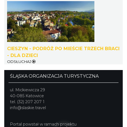
Cieszyn
0.43 km
2026-08-08
CIESZYN - PODRÓŻ PO MIEŚCIE TRZECH BRACI
- DLA DZIECI
ODSŁUCHAJ
ŚLĄSKA ORGANIZACJA TURYSTYCZNA
ul. Mickiewicza 29
Cieszyn
40-085 Katowice
0.43 km
2026-08-22
tel. (32) 207 207 1
info@slaskie.travel
Portal powstał w ramach projektu