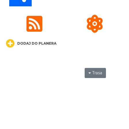
„Daniec kontra Kryszak”
Cieszyn
0.24 km
2026-11-08
DODAJ DO PLANERA
Trasa
Koncert KARUZELA GNA
Cieszyn
0.24 km
2026-09-20