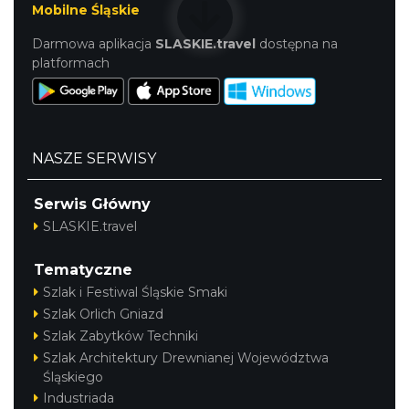
Mobilne Śląskie
Darmowa aplikacja
SLASKIE.travel
dostępna na
platformach
Cieszyn
0.43 km
2026-09-05
NASZE SERWISY
Serwis Główny
SLASKIE.travel
Tematyczne
Cieszyn
0.43 km
2026-09-19
Szlak i Festiwal Śląskie Smaki
Szlak Orlich Gniazd
Szlak Zabytków Techniki
Szlak Architektury Drewnianej Województwa
Śląskiego
Industriada