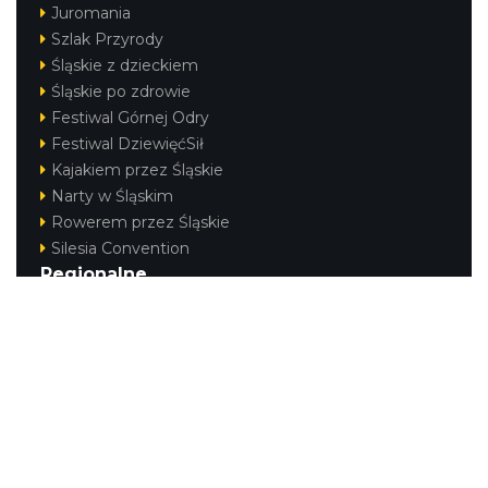
Juromania
Szlak Przyrody
Śląskie z dzieckiem
Cieszyn
0.43 km
2026-09-12
Śląskie po zdrowie
Festiwal Górnej Odry
Festiwal DziewięćSił
Kajakiem przez Śląskie
Narty w Śląskim
Rowerem przez Śląskie
Silesia Convention
Regionalne
Cieszyn
Beskidy
0.43 km
2026-08-09
Śląsk Cieszyński
Jura Krakowsko-Częstochowska
Kraina Górnej Odry
Górnośląsko-Zagłębiowska Metropolia
KONTAKT
|
PUNKTY IT
|
POLITYKA
PRYWATNOŚCI