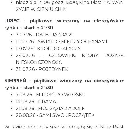
niedziela, 21.06, godz. 15:00, Kino Piast: TAJWAN.
ŻYCIE W CIENIU CHIN
LIPIEC - piątkowe wieczory na cieszyńskim
Cieszyn
0.05 km
2026-08-23
rynku - start o 21:30
3.07.26 - DALEJ JAZDA 2!
10.07.26 - ŚWIATŁO MIĘDZY OCEANAMI
17.07.26 - KRÓL DOPALACZY
24.07.26 - CZŁOWIEK, KTÓRY POZNAŁ
NIESKOŃCZONOŚĆ
31. 07.26 - POJEDYNEK
SIERPIEŃ - piątkowe wieczory na cieszyńskim
Cieszyn
0.05 km
2026-08-30
rynku - start o 21:30
7.08.26 - MIŁOŚĆ PO WŁOSKU
14.08.26 - DRAMA
21.08.26 - MÓJ SĄSIAD ADOLF
28.08.26 - SAMI SWOI. POCZĄTEK
W razie niepogody seanse odbędą się w Kinie Piast.