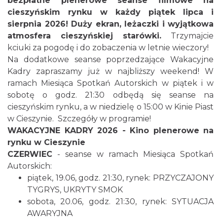
bezpłatne plenerowe seanse filmowe na
cieszyńskim rynku w każdy piątek lipca i
sierpnia 2026! Duży ekran, leżaczki i wyjątkowa
atmosfera cieszyńskiej starówki.
Trzymajcie
kciuki za pogodę i do zobaczenia w letnie wieczory!
Cieszyn
Na dodatkowe seanse poprzedzające Wakacyjne
0.05 km
2026-08-09
Kadry zapraszamy już w najbliższy weekend! W
ramach Miesiąca Spotkań Autorskich w piątek i w
sobotę o godz. 21:30 odbędą się seanse na
cieszyńskim rynku, a w niedzielę o 15:00 w Kinie Piast
w Cieszynie. Szczegóły w programie!
WAKACYJNE KADRY 2026 - Kino plenerowe na
rynku w Cieszynie
CZERWIEC
- seanse w ramach Miesiąca Spotkań
Cieszyn
0.05 km
2026-08-16
Autorskich:
piątek, 19.06, godz. 21:30, rynek: PRZYCZAJONY
TYGRYS, UKRYTY SMOK
sobota, 20.06, godz. 21:30, rynek: SYTUACJA
AWARYJNA