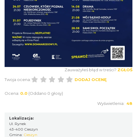
Cieszyn
0.11 km
2026-08-09
Zauważyłeś błąd w treści?
ZGŁOŚ
Twoja ocena:
DODAJ OCENĘ
Ocena:
0.0
(Oddano 0 głosy)
Cieszyn
0.11 km
2026-08-16
Wyświetlenia:
48
Lokalizacja:
Ul. Rynek
43-400 Cieszyn
Gmina:
Cieszyn