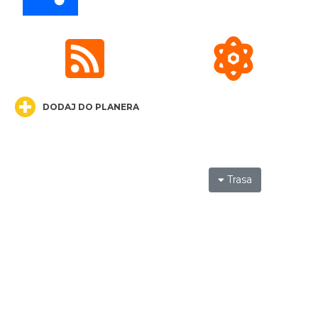
„Daniec kontra Kryszak”
Cieszyn
0.24 km
2026-11-08
DODAJ DO PLANERA
Trasa
Koncert KARUZELA GNA
Cieszyn
0.24 km
2026-09-20