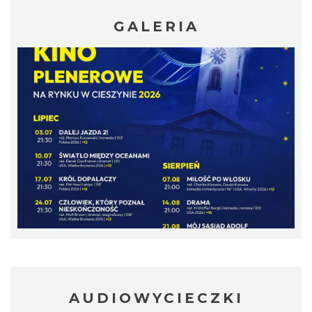
GALERIA
Patroni cieszyńskich ulic - wystawa
Cieszyn
0.32 km
2026-07-03
Ślad. Litera. Piksel. Wystawa z okazji 30-
lecia Muzeum Drukarstwa w Cieszynie
AUDIOWYCIECZKI
Cieszyn
0.34 km
2026-07-01