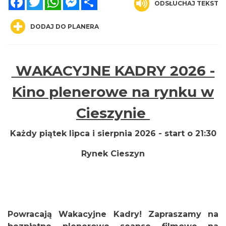
ODSŁUCHAJ TEKST
DODAJ DO PLANERA
WAKACYJNE KADRY 2026 -
Cieszyn
0.00 km
2026-08-21
Kino plenerowe na rynku w
Cieszynie
Każdy piątek lipca i sierpnia 2026 - start o 21:30
Rynek Cieszyn
Cieszyn
0.00 km
2026-08-28
Powracają Wakacyjne Kadry! Zapraszamy na