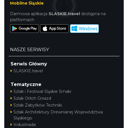
Mobilne Śląskie
Darmowa aplikacja
SLASKIE.travel
dostępna na
platformach
Cieszyn
0.43 km
2026-08-15
NASZE SERWISY
Serwis Główny
SLASKIE.travel
Tematyczne
Cieszyn
0.43 km
2026-08-29
Szlak i Festiwal Śląskie Smaki
Szlak Orlich Gniazd
Szlak Zabytków Techniki
Szlak Architektury Drewnianej Województwa
Śląskiego
Industriada