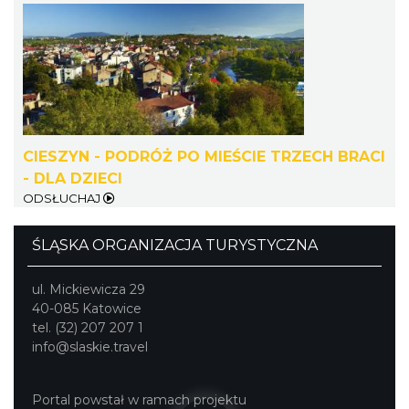
Cieszyn
0.43 km
2026-09-05
CIESZYN - PODRÓŻ PO MIEŚCIE TRZECH BRACI
- DLA DZIECI
ODSŁUCHAJ
ŚLĄSKA ORGANIZACJA TURYSTYCZNA
ul. Mickiewicza 29
Cieszyn
40-085 Katowice
0.43 km
2026-09-19
tel. (32) 207 207 1
info@slaskie.travel
Portal powstał w ramach projektu