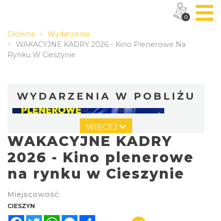
0
Główna
Wydarzenia
WAKACYJNE KADRY 2026 - Kino Plenerowe Na
Rynku W Cieszynie
WYDARZENIA W POBLIŻU
WIĘCEJ
WAKACYJNE KADRY
2026 - Kino plenerowe
na rynku w Cieszynie
Cieszyn
Miejscowość:
0.00 km
2026-08-14
CIESZYN
Facebook
Twitter
WhatsApp
Messenger
Share