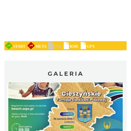
Koncert KARUZELA GNA
Cieszyn
1.06 km
2026-09-20
GALERIA
Mozaika Folkloru II – Spotkanie trzech
kultur
Cieszyn
1.06 km
2026-09-12