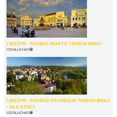
Cieszyn
1.07 km
2026-08-08
CIESZYN - POZNAJ MIASTO TRZECH BRACI
ODSŁUCHAJ
Cieszyn
1.07 km
2026-08-22
CIESZYN - PODRÓŻ PO MIEŚCIE TRZECH BRACI
- DLA DZIECI
ODSŁUCHAJ