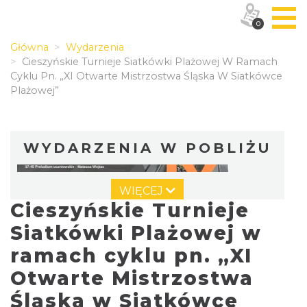
0
Główna
Wydarzenia
Cieszyńskie Turnieje Siatkówki Plażowej W Ramach
Cyklu Pn. „XI Otwarte Mistrzostwa Śląska W Siatkówce
Plażowej”
WYDARZENIA W POBLIŻU
WIĘCEJ
Cieszyńskie Turnieje
Siatkówki Plażowej w
ramach cyklu pn. „XI
Otwarte Mistrzostwa
Cieszyn
0.74 km
2026-08-09
Śląska w Siatkówce