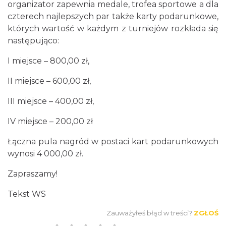
organizator zapewnia medale, trofea sportowe a dla
czterech najlepszych par także karty podarunkowe,
których wartość w każdym z turniejów rozkłada się
następująco:
Cieszyn
0.93 km
2026-08-30
I miejsce – 800,00 zł,
II miejsce – 600,00 zł,
III miejsce – 400,00 zł,
IV miejsce – 200,00 zł
Łączna pula nagród w postaci kart podarunkowych
Cieszyn
wynosi 4 000,00 zł.
0.97 km
2026-08-14
Zapraszamy!
Tekst WS
Zauważyłeś błąd w treści?
ZGŁOŚ