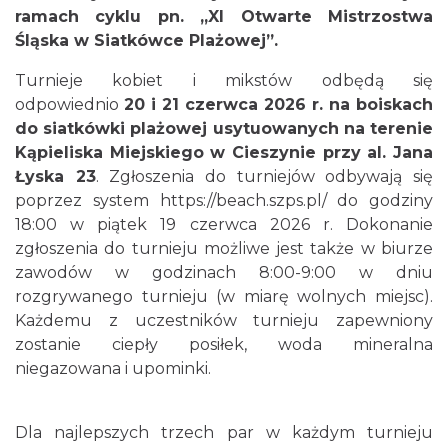
ramach cyklu pn. „XI Otwarte Mistrzostwa
Śląska w Siatkówce Plażowej”.
Turnieje kobiet i mikstów odbędą się
odpowiednio
20 i 21 czerwca 2026 r. na boiskach
Cieszyn
do siatkówki plażowej usytuowanych na terenie
0.93 km
2026-08-16
Kąpieliska Miejskiego w Cieszynie przy al. Jana
Łyska 23
. Zgłoszenia do turniejów odbywają się
poprzez system https://beach.szps.pl/ do godziny
18:00 w piątek 19 czerwca 2026 r. Dokonanie
zgłoszenia do turnieju możliwe jest także w biurze
zawodów w godzinach 8:00-9:00 w dniu
rozgrywanego turnieju (w miarę wolnych miejsc).
Każdemu z uczestników turnieju zapewniony
Cieszyn
0.93 km
2026-08-23
zostanie ciepły posiłek, woda mineralna
niegazowana i upominki.
Dla najlepszych trzech par w każdym turnieju