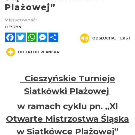
Plażowej”
Miejscowość:
CIESZYN
Facebook
Twitter
WhatsApp
Messenger
Share
ODSŁUCHAJ TEKST
Cieszyn
DODAJ DO PLANERA
0.74 km
2026-08-23
Cieszyńskie Turnieje
Siatkówki Plażowej
w ramach cyklu pn. „XI
Koncert na głos i organy - Paweł Konik &
Otwarte Mistrzostwa Śląska
Maciej Zakrzewski
Cieszyn
w Siatkówce Plażowej”
0.74 km
2026-09-06