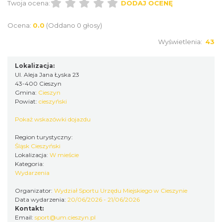
Twoja ocena:
DODAJ OCENĘ
Cieszyn
Ocena:
0.0
(Oddano 0 głosy)
0.97 km
2026-08-21
Wyświetlenia:
43
Lokalizacja:
Ul. Aleja Jana Łyska 23
43-400 Cieszyn
Gmina:
Cieszyn
Powiat:
cieszyński
Pokaż wskazówki dojazdu
Cieszyn
0.97 km
2026-08-28
Region turystyczny:
Śląsk Cieszyński
Lokalizacja:
W mieście
Kategoria:
Wydarzenia
Organizator:
Wydział Sportu Urzędu Miejskiego w Cieszynie
Data wydarzenia:
20/06/2026 - 21/06/2026
Kontakt:
Email:
sport@um.cieszyn.pl