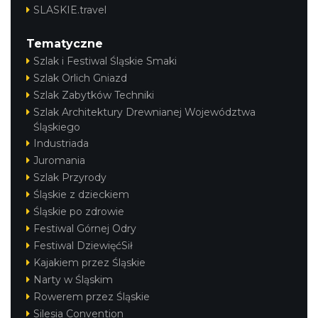
SLASKIE.travel
Cieszyn
Tematyczne
1.07 km
2026-08-15
Szlak i Festiwal Śląskie Smaki
Szlak Orlich Gniazd
Szlak Zabytków Techniki
Szlak Architektury Drewnianej Województwa
Śląskiego
Industriada
Juromania
Szlak Przyrody
Cieszyn
Śląskie z dzieckiem
1.07 km
2026-08-29
Śląskie po zdrowie
Festiwal Górnej Odry
Festiwal DziewięćSił
Kajakiem przez Śląskie
Narty w Śląskim
Rowerem przez Śląskie
Silesia Convention