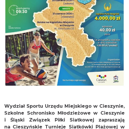
Cieszyn
0.88 km
2026-08-23
Cieszyn
Wydział Sportu Urzędu Miejskiego w Cieszynie,
0.93 km
2026-08-09
Szkolne Schronisko Młodzieżowe w Cieszynie
i Śląski Związek Piłki Siatkowej
zapraszają
na
Cieszyńskie Turnieje Siatkówki Plażowej w