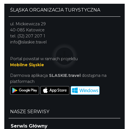
ŚLĄSKA ORGANIZACJA TURYSTYCZNA
ul. Mickiewicza 29
Cieszyn
40-085 Katowice
1.07 km
2026-09-05
tel. (32) 207 207 1
info@slaskie.travel
Portal powstał w ramach projektu
Mobilne Śląskie
Darmowa aplikacja
SLASKIE.travel
dostępna na
platformach
Cieszyn
1.07 km
2026-09-19
NASZE SERWISY
Serwis Główny